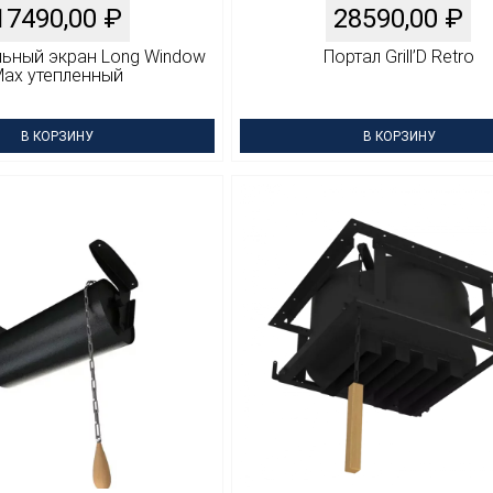
17490,00
₽
28590,00
₽
льный экран Long Window
Портал Grill’D Retro
ax утепленный
В КОРЗИНУ
В КОРЗИНУ