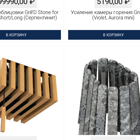
99990,00
₽
5190,00
₽
лицовки Grill’D Stone for
Усиление камеры горения Grill
Short/Long (Серпентинит)
(Violet, Aurora mini)
В КОРЗИНУ
В КОРЗИНУ