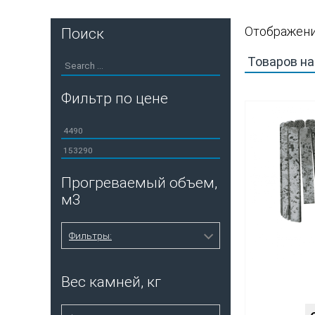
Отображени
Поиск
Фильтр по цене
Минимальная
цена
Максимальная
цена
Прогреваемый объем,
м3
Фильтры:
6-12
4
Вес камней, кг
6-16
3