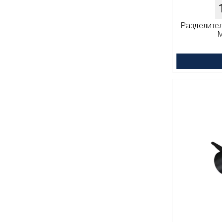
Разделите
M