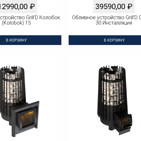
12990,00
₽
39590,00
₽
тройство Grill’D Колобок
Обливное устройство Grill’D O
(Kolobok) 15
30 Инсталляция
В КОРЗИНУ
В КОРЗИНУ