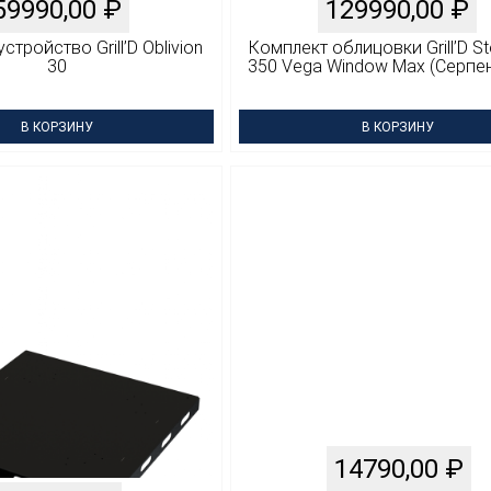
59990,00
₽
129990,00
₽
тройство Grill’D Oblivion
Комплект облицовки Grill’D St
30
350 Vega Window Max (Серпе
В КОРЗИНУ
В КОРЗИНУ
14790,00
₽