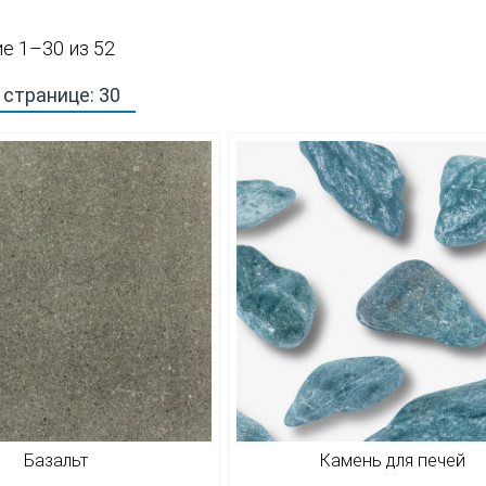
Сортировка:
е 1–30 из 52
по
популярности
Базальт
Камень для печей