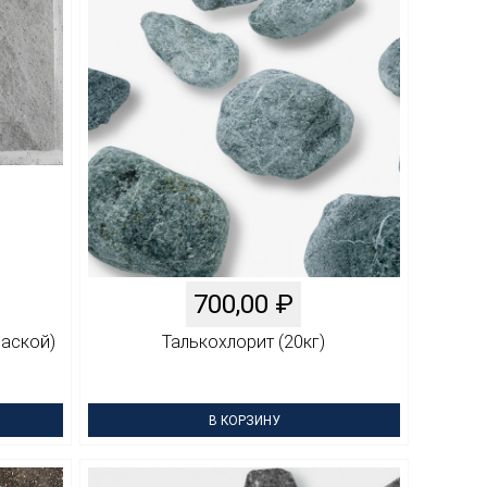
700,00
₽
фаской)
Талькохлорит (20кг)
В КОРЗИНУ