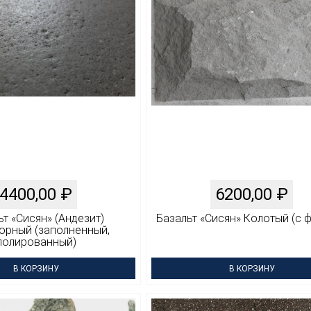
4400,00
₽
6200,00
₽
ьт «Сисян» (Андезит)
Базальт «Сисян» Колотый (с 
орный (заполненный,
полированный)
В КОРЗИНУ
В КОРЗИНУ