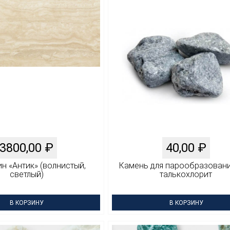
3800,00
₽
40,00
₽
н «Антик» (волнистый,
Камень для парообразован
светлый)
талькохлорит
В КОРЗИНУ
В КОРЗИНУ