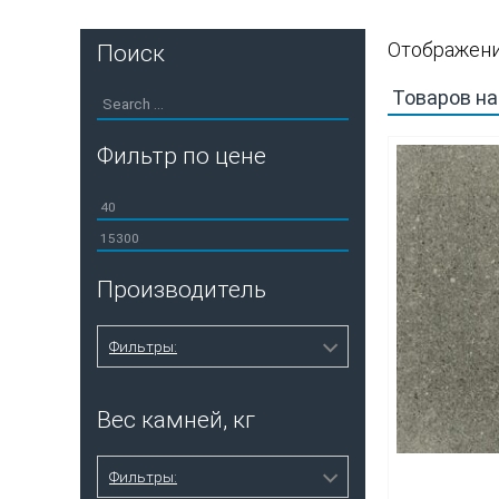
Отображени
Поиск
Фильтр по цене
Минимальная
цена
Максимальная
цена
Производитель
Фильтры:
Karina
8
Вес камней, кг
VVD
1
Фильтры: