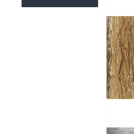
10
5
20
3