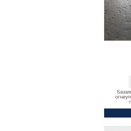
Базал
огнеуп