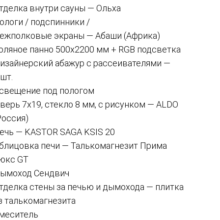
тделка внутри сауны — Ольха
ологи / подспинники /
ежполковые экраны — Абаши (Африка)
оляное панно 500х2200 мм + RGB подсветка
изайнерский абажур с рассеивателями —
 шт.
свещение под пологом
верь 7х19, стекло 8 мм, с рисунком — ALDO
Россия)
ечь — KASTOR SAGA KSIS 20
блицовка печи — Талькомагнезит Прима
юкс GT
ымоход Сендвич
тделка стены за печью и дымохода — плитка
з талькомагнезита
меситель