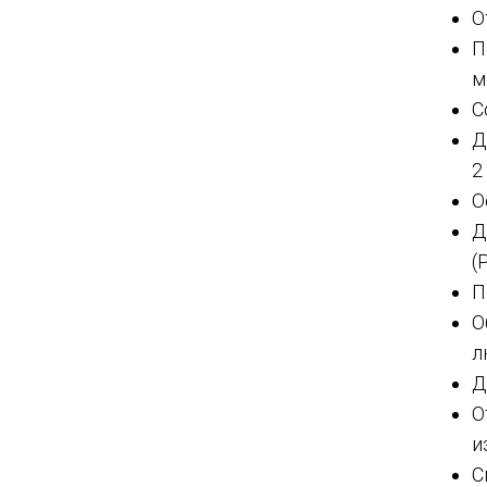
О
П
м
С
Д
2
О
Д
(
П
О
л
Д
О
и
С