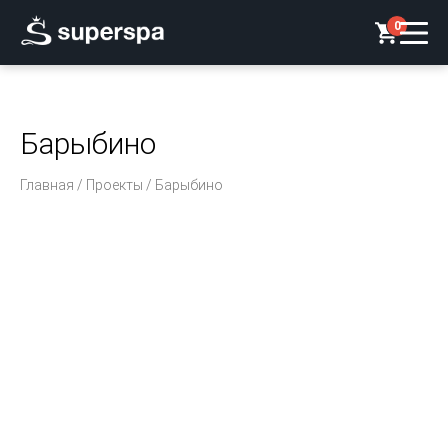
0
Барыбино
Главная
/
Проекты
/ Барыбино