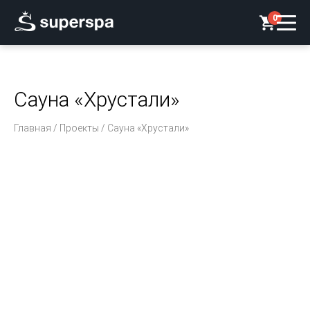
0
Сауна «Хрустали»
Главная
/
Проекты
/ Сауна «Хрустали»