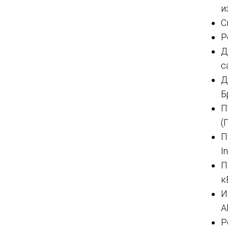
и
С
Р
Д
с
Д
Б
П
(
П
I
П
к
И
A
Р