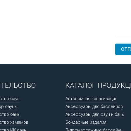
ИТЕЛЬСТВО
КАТАЛОГ ПРОДУКЦ
ство саун
Автономная канализация
ор сауны
Аксессуары для бассейнов
ство бань
Аксессуары для саун и бань
ство хамамов
Бондарные изделия
ство ИК саун
Гидромассажные бассейны