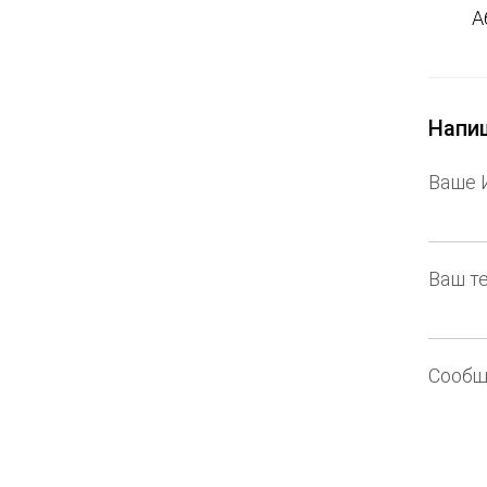
А
Напиш
Ваше 
Ваш т
Сообщ