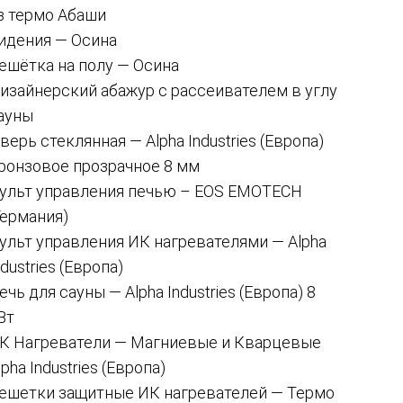
з термо Абаши
идения — Осина
ешётка на полу — Осина
изайнерский абажур с рассеивателем в углу
ауны
верь стеклянная — Alpha Industries (Европа)
ронзовое прозрачное 8 мм
ульт управления печью – EOS EMOTECH
Германия)
ульт управления ИК нагревателями — Alpha
ndustries (Европа)
ечь для сауны — Alpha Industries (Европа) 8
Вт
К Нагреватели — Магниевые и Кварцевые
lpha Industries (Европа)
ешетки защитные ИК нагревателей — Термо