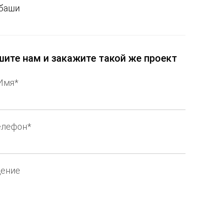
баши
ите нам и закажите такой же проект
Имя*
елефон*
ение