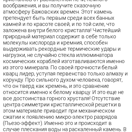
воображения, и вы получите сказочную
атмосферу Бажовских времен. Этот камень
претендует быть первым среди всех банных
камней и по красоте своей, и по той силе, что
заложена внутри белого кристалла! Чистейший
природный материал содержит в себе только
молекулы кислорода и кремния, способен
выдерживать рекордные термические удары и
нагрузки, не случайно стекла иллюминатора
космических кораблей изготавливаются именно
из этого минерала. По своей прочности белый
кварц лидер, уступая первенство только алмазу и
корунду. Про сильного духом человека, говорят,
что он тверд как кремень, и это сравнение
относится именно к белому кварцу. И это еще не
все достоинства горного хрусталя! Отсутствие
центра симметрии кристаллической решетки в
этом материале приводит при механическом
сжатии к появлению микро-электро разрядов
(Пьезо-эффект). Именно это и происходит в
случае плескания воды на раскаленный камень. В