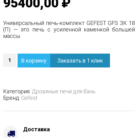
95400,00 ₽
Универсальный печь-комплект GEFEST GFS ЗК 18
(П) — это печь с усиленной каменкой большей
массы.
Количество
В корзину
Заказать в 1 клик
Универсальный
печь-
комплект
GEFEST
GFS
Категория:
Дровяные печи для бань
ЗК
Бренд:
Gefest
18
(П)
Доставка