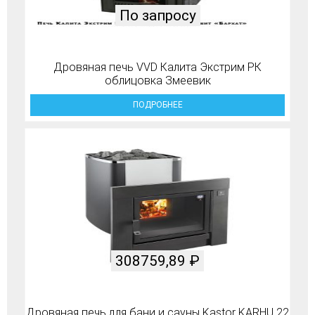
По запросу
Дровяная печь VVD Калита Экстрим РК
облицовка Змеевик
ПОДРОБНЕЕ
308759,89
₽
Дровяная печь для бани и сауны Kastor KARHU 22