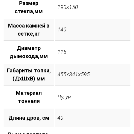
Размер
190×150
стекла,мм
Масса камней в
140
сетке,кг
Диаметр
115
дымохода,мм
Габариты топки,
455х341х595
(ДхШхВ) мм
Материал
Чугун
тоннеля
Длина дров, см
40