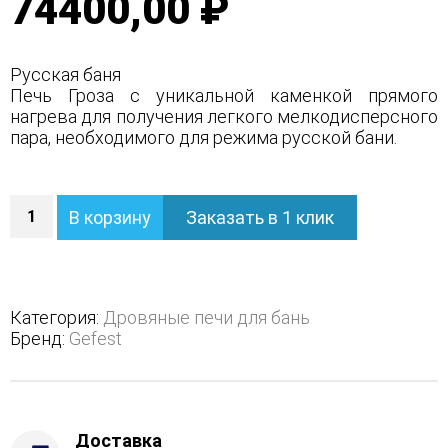
74400,00 ₽
Русская баня
Печь Гроза с уникальной каменкой прямого
нагрева для получения легкого мелкодисперсного
пара, необходимого для режима русской бани.
Количество
В корзину
Заказать в 1 клик
Чугунная
банная
печь
GEFEST
Гроза
Категория:
Дровяные печи для бань
24М
Бренд:
Gefest
в
сетке
Доставка