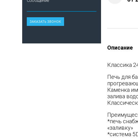
Сообщение
Описание
Классика 24
Печь для ба
прогревающ
Каменка им
залива водо
Классическ
Преимущест
*печь снаб
«заливку»
*система 5D