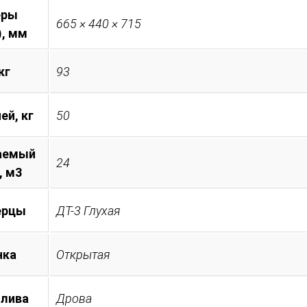
еры
665 × 440 × 715
), мм
кг
93
ей, кг
50
аемый
24
, м3
ерцы
ДТ-3 Глухая
нка
Открытая
плива
Дрова