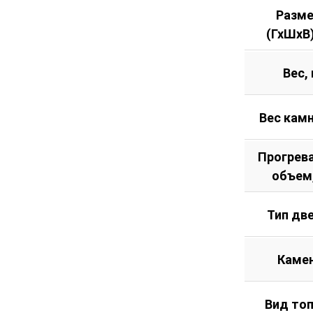
Разм
(ГхШхВ
Вес, 
Вес камн
Прогрев
объем
Тип дв
Каме
Вид то