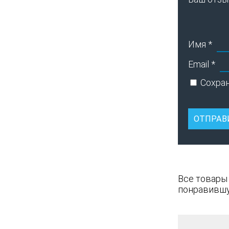
Имя
*
Email
*
Сохран
Все товары
понравившу