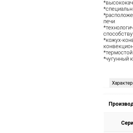
*высококач
*специальн
*расположе
печи
*технологич
способству
*кожух-кон
конвекцион
*термостой
*чугунный 
Характер
Произво
Сер