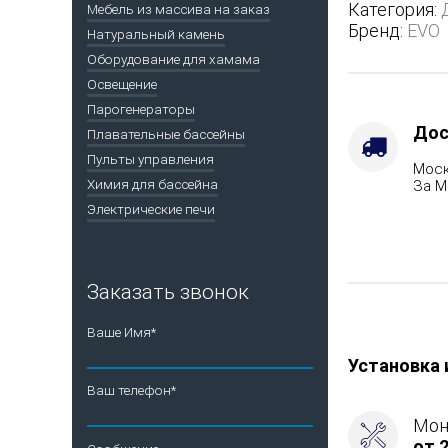
24
Категория:
Мебель из массива на заказ
—
Бренд:
EVO
Натуральный камень
глухая
Оборудование для хамама
дверца
Освещение
Парогенераторы
Дос
Плавательные бассейны
Пульты управления
Моск
Химия для бассейна
За М
Электрические печи
Заказать звонок
Ваше Имя*
Установка 
Ваш телефон*
Мон
от 2