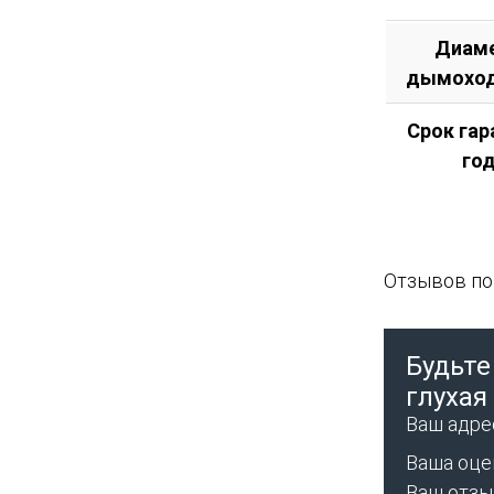
Диам
дымоход
Срок гар
го
Отзывов пок
Будьте
глухая
Ваш адрес
Ваша оце
Ваш отз