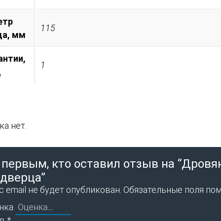
етр
115
а, мм
антии,
1
д
а нет.
 первым, кто оставил отзыв на “Дровя
 дверца”
 email не будет опубликован.
Обязательные поля по
нка
ыв
*