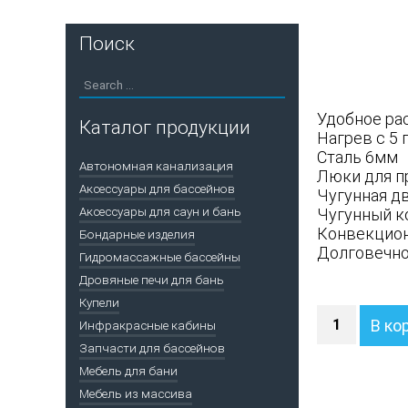
Поиск
Удобное ра
Каталог продукции
Нагрев с 5
Сталь 6мм
Автономная канализация
Люки для п
Аксессуары для бассейнов
Чугунная д
Аксессуары для саун и бань
Чугунный к
Конвекцион
Бондарные изделия
Долговечн
Гидромассажные бассейны
Дровяные печи для бань
Купели
Количество
В ко
Инфракрасные кабины
Дровяная
Запчасти для бассейнов
печь
EVO
Мебель для бани
Классика
Мебель из массива