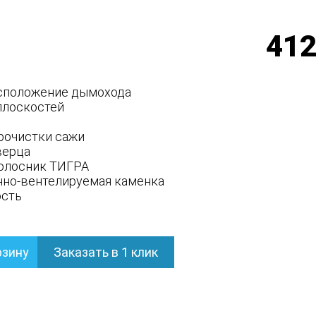
412
сположение дымохода
 плоскостей
рочистки сажи
верца
олосник ТИГРА
но-вентелируемая каменка
ость
рзину
Заказать в 1 клик