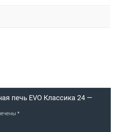
ная печь EVO Классика 24 —
мечены
*