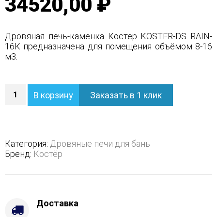
34520,00 ₽
Дровяная печь-каменка Костер KOSTER-DS RAIN-
16К предназначена для помещения объёмом 8-16
м3.
Количество
В корзину
Заказать в 1 клик
Дровяная
печь-
каменка
Костер
KOSTER-
Категория:
Дровяные печи для бань
DS
Бренд:
Костёр
RAIN-
16К
Доставка