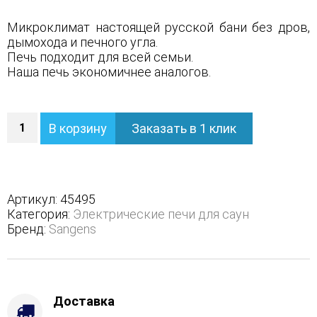
Микроклимат настоящей русской бани без дров,
дымохода и печного угла.
Печь подходит для всей семьи.
Наша печь экономичнее аналогов.
Количество
В корзину
Заказать в 1 клик
Электрическая
банная
печь
Sangens
W12G
Артикул:
45495
Категория:
Электрические печи для саун
Бренд:
Sangens
Доставка