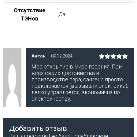
Отсутствие
Да
ТЭНов
Антон
–
09.12.2024
Оценка
5
Мое открытие в мире парения. При
из 5
всех своих достоинства в
производстве пара, сангенс просто
подключается (вызывали электрика),
легко управляется, экономична по
электричеству.
Добавить отзыв
Ваш адрес email не будет опубликован.