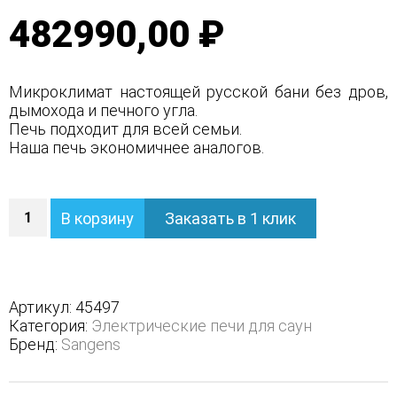
5.00
из 5
482990,00 ₽
на основе
опроса
пользователя
Микроклимат настоящей русской бани без дров,
дымохода и печного угла.
Печь подходит для всей семьи.
Наша печь экономичнее аналогов.
Количество
В корзину
Заказать в 1 клик
Электрическая
банная
печь
Sangens
W30G
Артикул:
45497
Категория:
Электрические печи для саун
Бренд:
Sangens