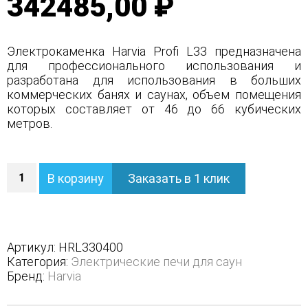
342485,00 ₽
Электрокаменка Harvia Profi L33 предназначена
для профессионального использования и
разработана для использования в больших
коммерческих банях и саунах, объем помещения
которых составляет от 46 до 66 кубических
метров.
Количество
В корзину
Заказать в 1 клик
Электрическая
печь
Harvia
Profi
L-
Артикул:
HRL330400
33
Категория:
Электрические печи для саун
(выносное
Бренд:
Harvia
управление)