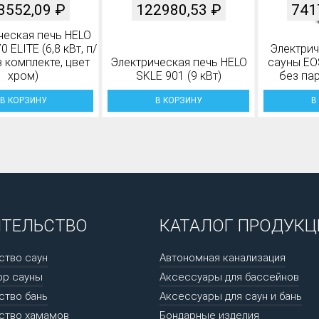
3552,09
₽
122980,53
₽
741
ческая печь HELO
 ELITE (6,8 кВт, п/
Электрич
в комплекте, цвет
Электрическая печь HELO
сауны EOS
хром)
SKLE 901 (9 кВт)
без па
В КОРЗИНУ
В КОРЗИНУ
В
ИТЕЛЬСТВО
КАТАЛОГ ПРОДУКЦ
ство саун
Автономная канализация
ор сауны
Аксессуары для бассейнов
ство бань
Аксессуары для саун и бань
ство хамамов
Бондарные изделия