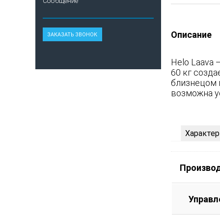
Сообщение
Описание
Helo Laava 
60 кг созд
близнецом п
возможна у
Характер
Произво
Управл