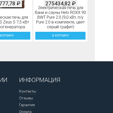
777,78
₽
275434,82
₽
Электрическая печь для
бани и сауны Helo ROXX 90
еская печь для
BWT Pure 2.0 (9,0 кВт, п/у
 Zeus S 7,5 кВт
Pure 2.0 в комплекте, цвет
рогенератора
серый графит)
 КОРЗИНУ
В КОРЗИНУ
ИИ
ИНФОРМАЦИЯ
Контакты
Отзывы
Гарантия
Оплата