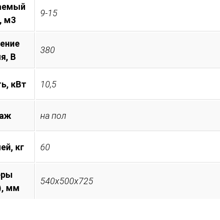
аемый
9-15
, м3
ение
380
я, B
ь, кВт
10,5
аж
на пол
ей, кг
60
еры
540x500x725
), мм