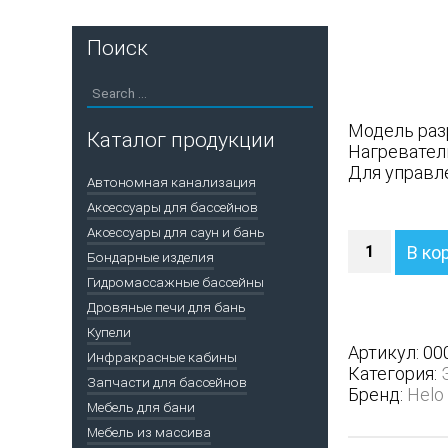
Поиск
Модель раз
Каталог продукции
Нагревател
Для управл
Автономная канализация
Аксессуары для бассейнов
Аксессуары для саун и бань
Количество
В ко
Бондарные изделия
Электричес
печь
Гидромассажные бассейны
Helo
Дровяные печи для бань
Laava
Купели
1051
Артикул:
00
Инфракрасные кабины
(выносное
Категория:
Запчасти для бассейнов
управление
Бренд:
Helo
Мебель для бани
Мебель из массива