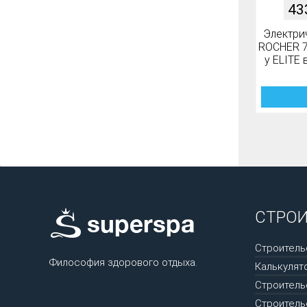
43
Электри
ROCHER 70
у ELITE 
СТРО
Строитель
Философия здорового отдыха.
Калькулят
Строитель
Строитель