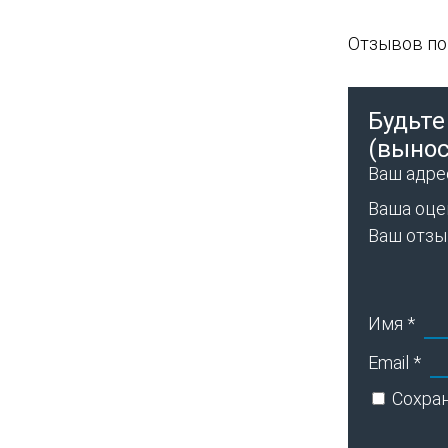
Отзывов пок
Будьте
(вынос
Ваш адрес
Ваша оце
Ваш отз
Имя
*
Email
*
Сохран