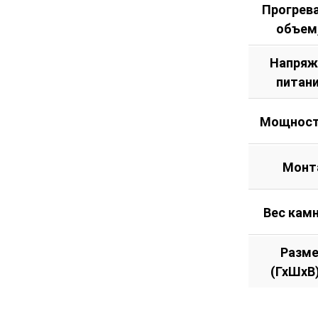
Прогрев
объем
Напряж
питани
Мощност
Монт
Вес камн
Разм
(ГхШхВ