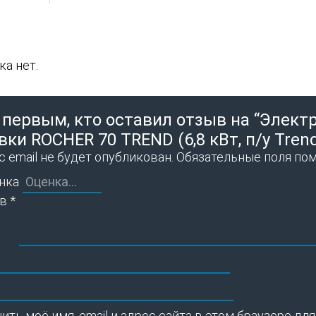
а нет.
 первым, кто оставил отзыв на “Элект
вки ROCHER 70 TREND (6,8 кВт, п/у Tren
 email не будет опубликован.
Обязательные поля по
нка
ыв
*
ить моё имя, email и адрес сайта в этом браузере 