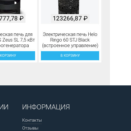
777,78
₽
123266,87
₽
еская печь для
Электрическая печь Helo
 Zeus SL 7,5 кВт
Ringo 60 STJ Black
рогенератора
(встроенное управление)
 КОРЗИНУ
В КОРЗИНУ
ИИ
ИНФОРМАЦИЯ
Контакты
Отзывы