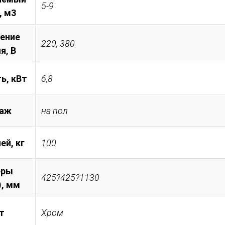
5-9
, м3
ение
220, 380
я, B
ь, кВт
6,8
аж
на пол
ей, кг
100
еры
425?425?1130
), мм
т
Хром