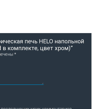
рическая печь HELO напольной
d в комплекте, цвет хром)”
мечены
*
для последующих моих комментариев.