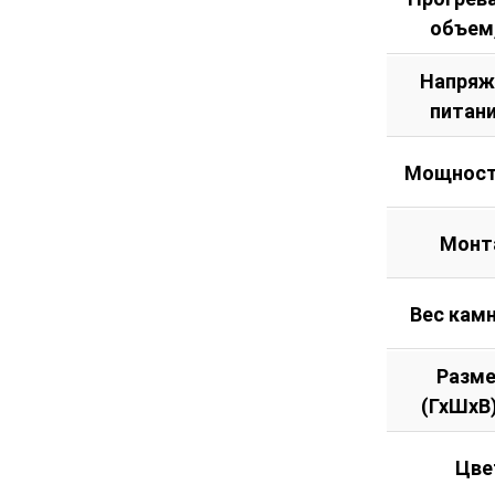
объем
Напряж
питани
Мощност
Монт
Вес камн
Разм
(ГхШхВ
Цве