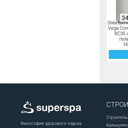
3
Электрич
Vega Co
BC35 
пул
H
СТРО
Строитель
Философия здорового отдыха.
Калькулят