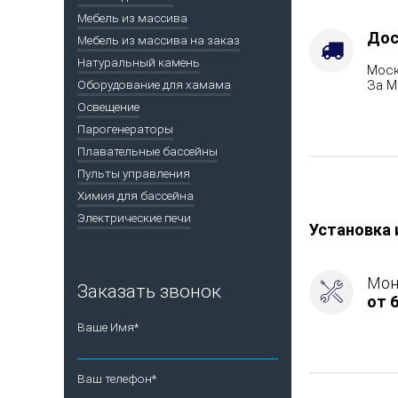
п/
Мебель из массива
у
Дос
Мебель из массива на заказ
Trend
Натуральный камень
в
Моск
За М
Оборудование для хамама
комплекте,
цвет
Освещение
хром)
Парогенераторы
Плавательные бассейны
Пульты управления
Химия для бассейна
Электрические печи
Установка 
Мон
Заказать звонок
от 6
Ваше Имя*
Ваш телефон*