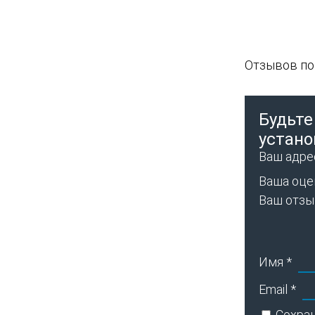
Отзывов пок
Будьте
устано
Ваш адрес
Ваша оце
Ваш отз
Имя
*
Email
*
Сохран