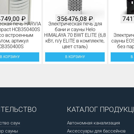
4749,00
₽
356476,08
₽
741
еская печь HARVIA
Электрическая печь для
mpact HCB350400S
бани и сауны Helo
со встроенным
HIMALAYA 70 BWT ELITE (6,8
Электрич
ьтом, артикул
кВт, п/у ELITE в комплекте,
сауны EOS
CB350400S
цвет сталь)
без па
В КОРЗИНУ
В КОРЗИНУ
В
ИТЕЛЬСТВО
КАТАЛОГ ПРОДУКЦ
ство саун
Автономная канализация
ор сауны
Аксессуары для бассейнов