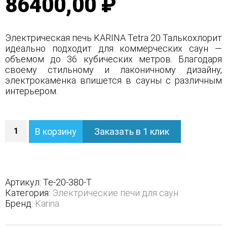
86400,00 ₽
Электрическая печь KARINA Tetra 20 Талькохлорит
идеально подходит для коммерческих саун —
объемом до 36 кубических метров. Благодаря
своему стильному и лаконичному дизайну,
электрокаменка впишется в сауны с различным
интерьером.
Количество
В корзину
Заказать в 1 клик
Электропечь
«Karina
TETRA»
20
кВт
Артикул:
Te-20-380-T
НТЛ
Категория:
Электрические печи для саун
Талькохлорит
Бренд:
Karina