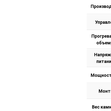
Произво
Управл
Прогрев
объем
Напряж
питани
Мощност
Монт
Вес камн