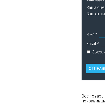
Ваша оце
Ваш отз
Имя
*
Email
*
Сохран
Все товары
понравившу