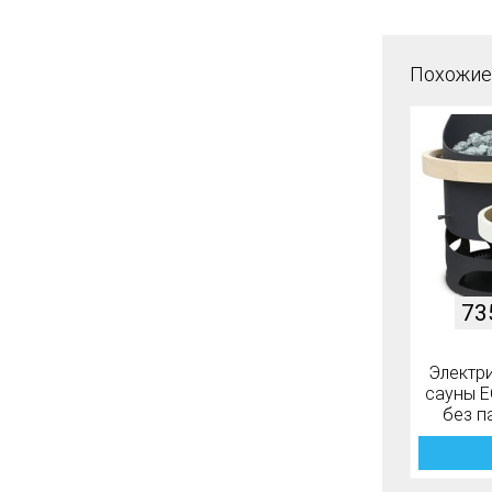
Похожие
73
Электри
сауны E
без п