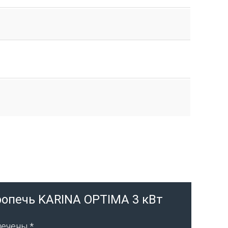
ропечь KARINA OPTIMA 3 кВт
мечены
*