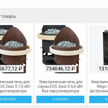
 товары
5677,12
₽
734046,12
₽
131
ческая печь для
Электрическая печь для
Электрич
OS Zeus S 7,5 кВт
сауны EOS Zeus S 6,0 кВт
Ringo 
арогенератора
без парогенератора
(встроен
В КОРЗИНУ
В КОРЗИНУ
В