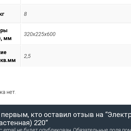
кг
8
еры
320х225х600
), мм
ние
2,5
 кв.мм
а нет.
 первым, кто оставил отзыв на “Элект
астенная) 220”
 email не будет опубликован.
Обязательные поля по