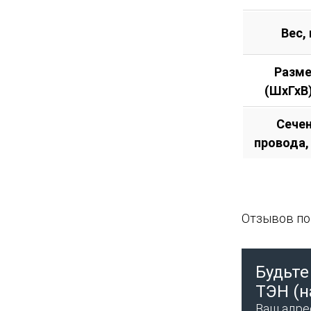
Вес, 
Разм
(ШхГхВ
Сече
провода,
Отзывов пок
Будьте
ТЭН (н
Ваш адрес