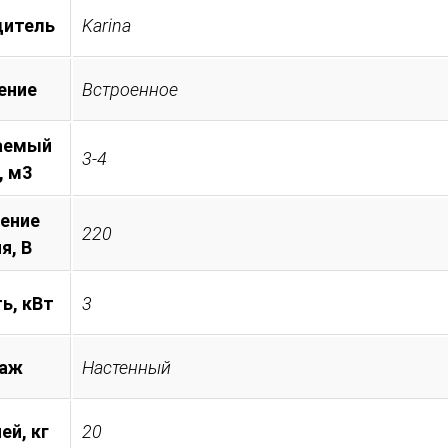
дитель
Karina
ение
Встроенное
аемый
3-4
, м3
ение
220
я, B
ь, кВт
3
аж
Настенный
ей, кг
20