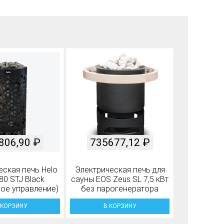
806,90
₽
735677,12
₽
еская печь Helo
Электрическая печь для
80 STJ Black
сауны EOS Zeus SL 7,5 кВт
ное управление)
без парогенератора
 КОРЗИНУ
В КОРЗИНУ