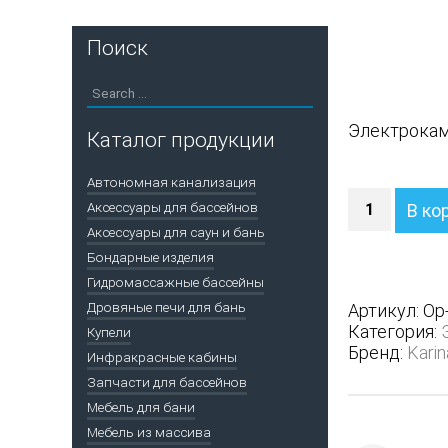
Поиск
Электрокам
Каталог продукции
Автономная канализация
Количество
Аксессуары для бассейнов
В ко
Электропеч
Аксессуары для саун и бань
KARINA
Бондарные изделия
OPTIMA
3
Гидромассажные бассейны
кВт
Дровяные печи для бань
Артикул:
Op
ТЭН
Категория:
Купели
(настенная)
Бренд:
Karin
Инфракрасные кабины
220
Запчасти для бассейнов
Мебель для бани
Мебель из массива