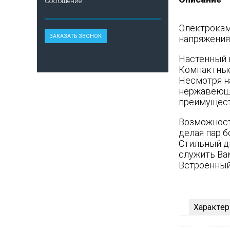
Сообщение
Электрокам
напряжения
Настенный 
Компактные
Несмотря н
нержавеюще
преимущест
Возможность
делая пар 
Стильный ди
служить Ва
Встроенный
Характер