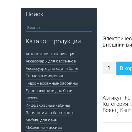
Поиск
Электричес
Каталог продукции
внешний ви
Автономная канализация
Аксессуары для бассейнов
Количество
В ко
Аксессуары для саун и бань
Электропеч
Бондарные изделия
KARINA
FORTА
Гидромассажные бассейны
12
Дровяные печи для бань
кВт
Артикул:
Fo
Купели
Змеевик
Категория:
Инфракрасные кабины
380
Бренд:
Karin
Запчасти для бассейнов
В
Мебель для бани
Мебель из массива