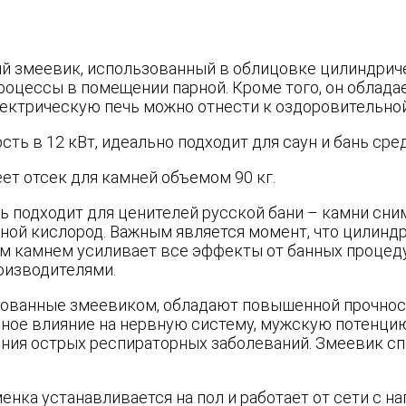
й змеевик, использованный в облицовке цилиндриче
роцессы в помещении парной. Кроме того, он облада
ектрическую печь можно отнести к оздоровительной
ть в 12 кВт, идеально подходит для саун и бань сре
ет отсек для камней объемом 90 кг.
ь подходит для ценителей русской бани – камни сним
рной кислород. Важным является момент, что цилинд
м камнем усиливает все эффекты от банных процеду
оизводителями.
цованные змеевиком, обладают повышенной прочност
ное влияние на нервную систему, мужскую потенцию
ния острых респираторных заболеваний. Змеевик с
нка устанавливается на пол и работает от сети с н