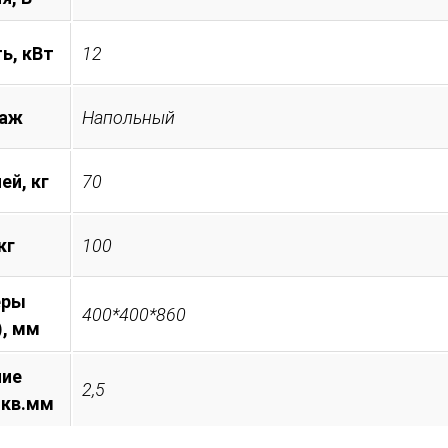
ь, кВт
12
аж
Напольный
ей, кг
70
кг
100
еры
400*400*860
), мм
ние
2,5
 кв.мм