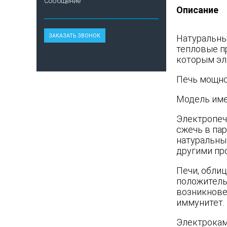
Сообщение
Описание
Натуральны
тепловые п
которым эл
Печь мощнос
Модель име
Электропеч
сжечь в па
натуральны
другими пр
Печи, обли
положитель
возникнове
иммунитет.
Электрокаме