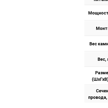
Мощност
Монт
Вес камн
Вес, 
Разм
(ШхГхВ
Сече
провода,