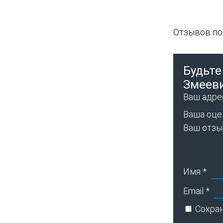
Отзывов пок
Будьте
Змееви
Ваш адрес
Ваша оце
Ваш отз
Имя
*
Email
*
Сохран