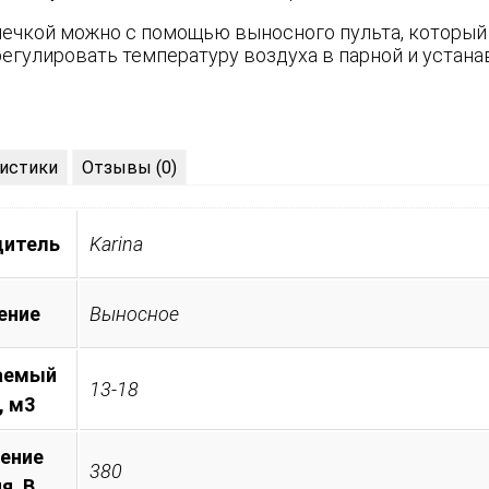
печкой можно с помощью выносного пульта, который
регулировать температуру воздуха в парной и устан
истики
Отзывы (0)
дитель
Karina
ение
Выносное
аемый
13-18
, м3
ение
380
я, B