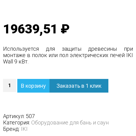
19639,51 ₽
Используется для защиты древесины при
монтаже в полок или пол электрических печей IKI
Wall 9 кВт.
Количество
В корзину
Заказать в 1 клик
Фланец
для
встраивания
IKI
нержавеющая
Артикул:
507
сталь,
Категория:
Оборудование для бань и саун
стеновой
Бренд:
IKI
9