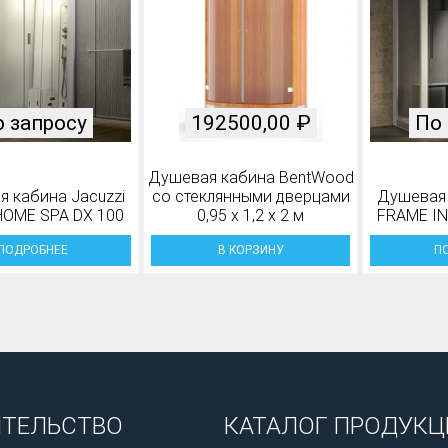
 запросу
192500,00
₽
По 
Душевая кабина BentWood
 кабина Jacuzzi
со стеклянными дверцами
Душевая 
HOME SPA DX 100
0,95 х 1,2 х 2 м
FRAME IN
ПОДРОБНЕЕ
В КОРЗИНУ
П
ИТЕЛЬСТВО
КАТАЛОГ ПРОДУКЦ