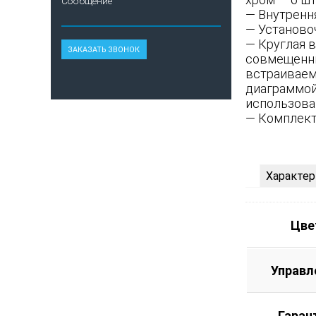
Сообщение
— Внутрення
— Установоч
— Круглая 
совмещенны
встраиваем
диаграммой
использован
— Комплект 
Характер
Цве
Управл
Гаран