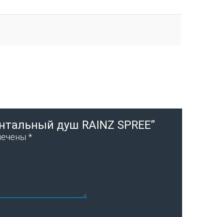
онтальный душ RAINZ SPREE”
мечены
*