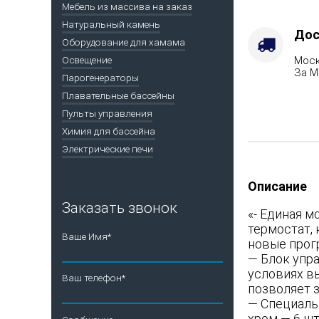
Мебель из массива на заказ
Натуральный камень
Дос
Оборудование для хамама
Моск
Освещение
За М
Парогенераторы
Плавательные бассейны
Пульты управления
Химия для бассейна
Электрические печи
Описание
Заказать звонок
«- Единая 
термостат,
Ваше Имя*
новые прогр
— Блок упра
условиях в
Ваш телефон*
позволяет 
— Специальн
хром — 6 ш