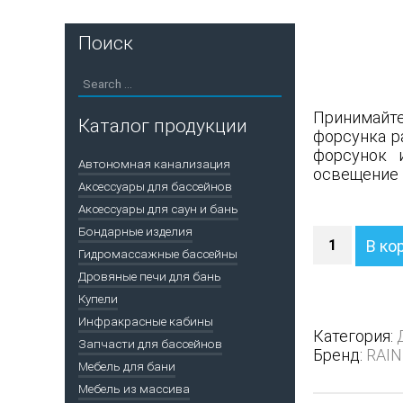
Поиск
Принимайт
Каталог продукции
форсунка р
форсунок 
Автономная канализация
освещение 
Аксессуары для бассейнов
Аксессуары для саун и бань
Бондарные изделия
Количество
В ко
Горизонтал
Гидромассажные бассейны
душ
Дровяные печи для бань
RAINZ
Купели
SPREE
Инфракрасные кабины
Категория:
Запчасти для бассейнов
Бренд:
RAIN
Мебель для бани
Мебель из массива