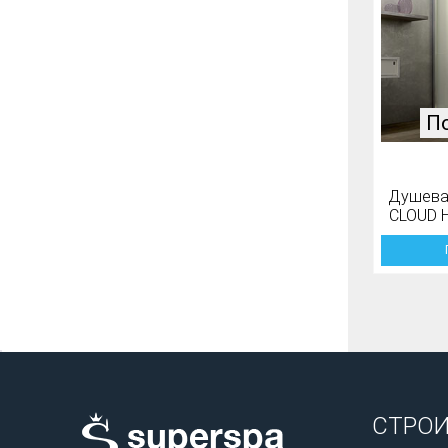
По
Душевая
CLOUD 
СТРО