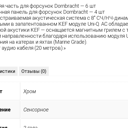
я часть для форсунок Dornbracht — 6 шт
ная панель для форсунок Dornbracht — 4 шт
встраиваемая акустическая система с 8'' СЧ/НЧ-дин
ми в запатентованном KEF модуле Uni-Q. АС облада
ой акустики KEF — оснащается магнитным грилем с 
 направленности благодаря использованию модуля U
ия на катерах и яхтах (Marine Grade).
аудио кабеля (20 метров).»
истики
Отзывы (0)
т
Хром
ение
Сенсорное
тия
2 года