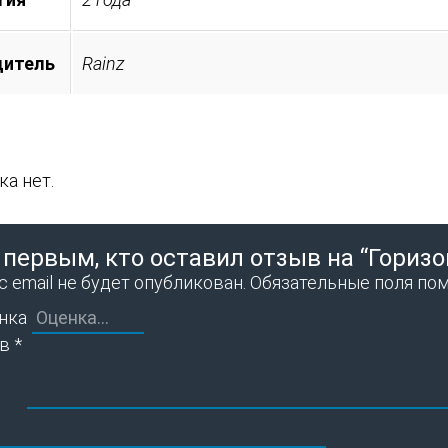
дитель
Rainz
а нет.
 первым, кто оставил отзыв на “Гориз
 email не будет опубликован.
Обязательные поля по
нка
ыв
*