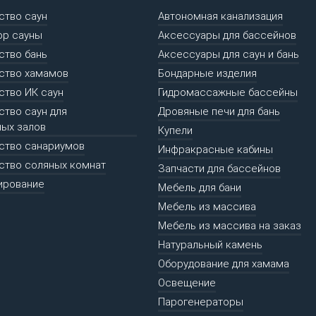
ство саун
Автономная канализация
ор сауны
Аксессуары для бассейнов
ство бань
Аксессуары для саун и бань
ство хамамов
Бондарные изделия
ство ИК саун
Гидромассажные бассейны
ство саун для
Дровяные печи для бань
ых залов
Купели
ство санариумов
Инфракрасные кабины
ство соляных комнат
Запчасти для бассейнов
ирование
Мебель для бани
Мебель из массива
Мебель из массива на заказ
Натуральный камень
Оборудование для хамама
Освещение
Парогенераторы