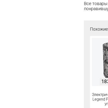
Все товары
понравившу
Похожие
18
Электрич
Legend 
у