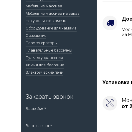
панелью
Мебель из массива
Мебель из массива на заказ
Дос
Натуральный камень
Оборудование для хамама
Моск
За М
Освещение
Парогенераторы
Плавательные бассейны
Пульты управления
Химия для бассейна
Электрические печи
Установка 
Заказать звонок
Мон
от 2
Ваше Имя*
Ваш телефон*