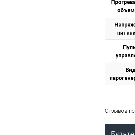
Прогрев
объем
Напряж
питани
Пул
управл
Ви
парогене
Отзывов пок
Будьте