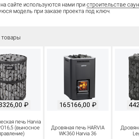
 на сайте используются нами при
строительстве саун
юся модель при заказе проекта под ключ.
 товары
3326,00
₽
165166,00
₽
44
еская печь Harvia
PO16,5 (выносное
Дровяная печь HARVIA
Дровяна
правление)
WK360 Harvia 36
Le