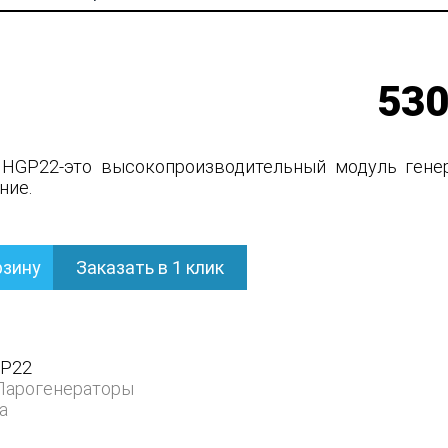
530
 HGP22-это высокопроизводительный модуль гене
ние.
рзину
Заказать в 1 клик
тор
P22
Парогенераторы
a
й