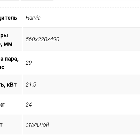
дитель
Harvia
еры
560x320x490
), мм
а пара,
29
ас
ь, кВт
21,5
кг
24
т
стальной