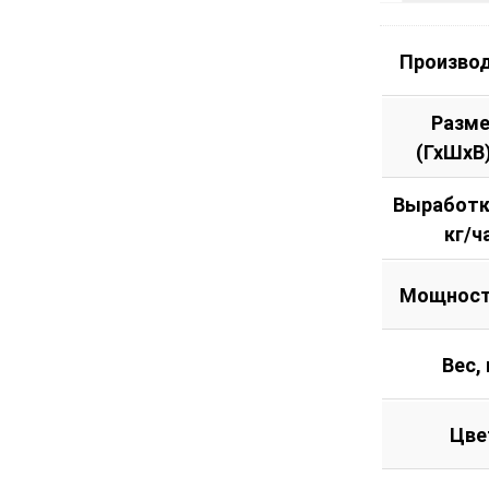
Произво
Разм
(ГхШхВ
Выработк
кг/ч
Мощност
Вес, 
Цве