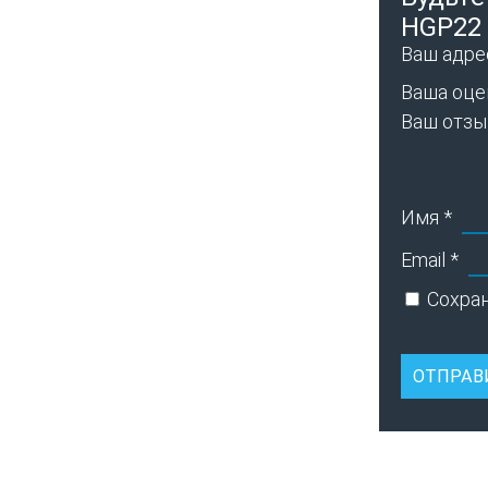
HGP22 
Ваш адрес
Ваша оце
Ваш отз
Имя
*
Email
*
Сохран