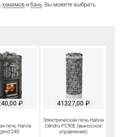
,
хамамов
и
бань
. Вы можете выбрать
240,00
₽
41327,00
₽
Электрическая печь Harvia
я печь Harvia
Cilindro PC90E (выносное
gend 240
управление)