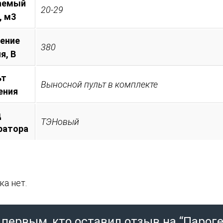
аемый
20-29
, м3
ение
380
я, B
ьт
Выносной пульт в комплекте
ения
д
ТЭНовый
ратора
а нет.
 первым, кто оставил отзыв на “Парог