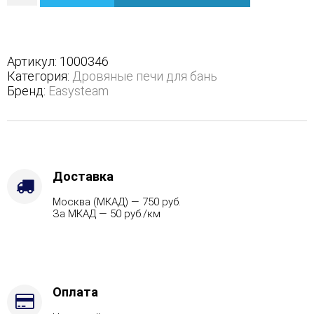
Анапа
М2
в
полноценном
Артикул:
1000346
кожухе
Категория:
Дровяные печи для бань
с
Бренд:
Easysteam
открытым
верхом
-
Защита
топки
-
Доставка
Футеровка,
Москва (МКАД) — 750 руб.
Варианты
За МКАД — 50 руб./км
кожуха
-
Пироксенит,
Марка
стали
-
Оплата
AISI