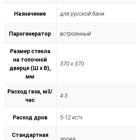
Назначение
для русской бани
Парогенератор
встроенный
Размер стекла
на топочной
370 х 370
дверце (Ш х В),
мм
Расход газа, м3/
4.3
час
Расход дров
5-12 кг/ч
Стандартная
дрова