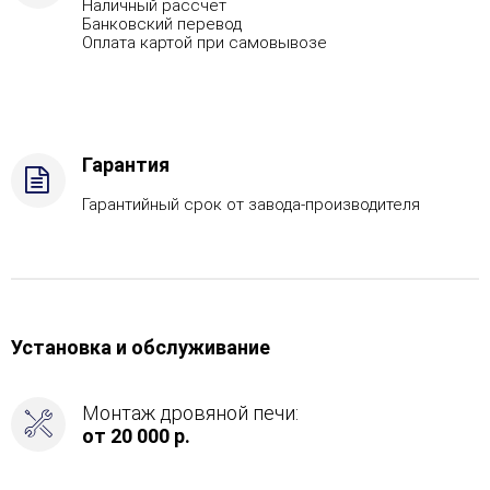
Наличный рассчет
430,
Банковский перевод
Вид
Оплата картой при самовывозе
топлива
-
Дрова
Стандартная
комплектация,
Гарантия
Боковой
вход
Гарантийный срок от завода-производителя
в
каменку
-
С
тыла
Установка и обслуживание
Монтаж дровяной печи:
от 20 000 р.