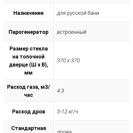
Назначение
для русской бани
Парогенератор
встроенный
Размер стекла
на топочной
370 х 370
дверце (Ш х В),
мм
Расход газа, м3/
4.3
час
Расход дров
5-12 кг/ч
Стандартная
дрова