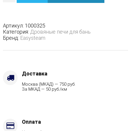
Анапа
М2
в
полноценном
Артикул:
1000325
кожухе
Категория:
Дровяные печи для бань
с
Бренд:
Easysteam
открытым
верхом
-
Защита
топки
-
Доставка
Футеровка,
Москва (МКАД) — 750 руб.
Варианты
За МКАД — 50 руб./км
кожуха
-
Талькохлорит,
Марка
стали
-
Оплата
AISI