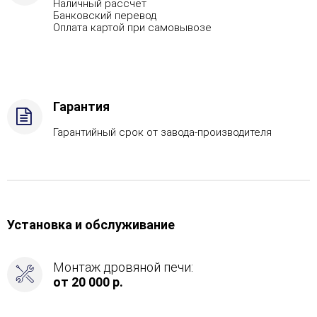
Наличный рассчет
321,
Банковский перевод
Вид
Оплата картой при самовывозе
топлива
-
Газ,
дрова
Комплектация
Гарантия
с
ГГУ-40,
Гарантийный срок от завода-производителя
Боковой
вход
в
каменку
-
С
Установка и обслуживание
тыла
Монтаж дровяной печи:
от 20 000 р.