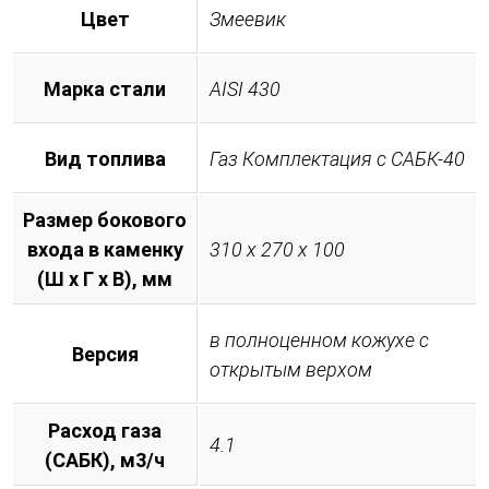
Цвет
Змеевик
Марка стали
AISI 430
Вид топлива
Газ Комплектация с САБК-40
Размер бокового
входа в каменку
310 х 270 х 100
(Ш х Г х В), мм
в полноценном кожухе с
Версия
открытым верхом
Расход газа
4.1
(САБК), м3/ч