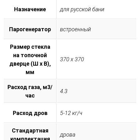
Назначение
для русской бани
Парогенератор
встроенный
Размер стекла
на топочной
370 х 370
дверце (Ш х В),
мм
Расход газа, м3/
4.3
час
Расход дров
5-12 кг/ч
Стандартная
дрова
комплектация