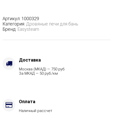
Анапа
М2
в
полноценном
Артикул:
1000329
кожухе
Категория:
Дровяные печи для бань
с
Бренд:
Easysteam
открытым
верхом
-
Защита
топки
-
Доставка
Футеровка,
Москва (МКАД) — 750 руб.
Варианты
За МКАД — 50 руб./км
кожуха
-
Змеевик,
Марка
стали
-
Оплата
AISI
Наличный рассчет
430,