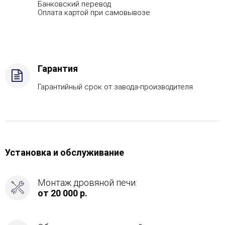
Банковский перевод
Вид
Оплата картой при самовывозе
топлива
-
Газ
Комплектация
с
Гарантия
САБК-40,
Боковой
Гарантийный срок от завода-производителя
вход
в
каменку
-
Слева
Установка и обслуживание
Монтаж дровяной печи:
от 20 000 р.