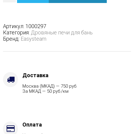
Анапа
М2
в
полноценном
Артикул:
1000297
кожухе
Категория:
Дровяные печи для бань
с
Бренд:
Easysteam
открытым
верхом
-
Защита
топки
-
Доставка
Защ.
Москва (МКАД) — 750 руб.
экраны,
За МКАД — 50 руб./км
Варианты
кожуха
-
Пироксенит,
Марка
стали
Оплата
-