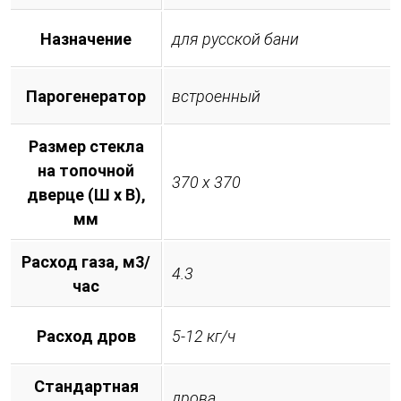
Назначение
для русской бани
Парогенератор
встроенный
Размер стекла
на топочной
370 х 370
дверце (Ш х В),
мм
Расход газа, м3/
4.3
час
Расход дров
5-12 кг/ч
Стандартная
дрова