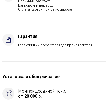
Наличный рассчет
AISI
Банковский перевод
430,
Оплата картой при самовывозе
Вид
топлива
-
Газ,
дрова
Гарантия
Комплектация
с
Гарантийный срок от завода-производителя
ГГУ-40,
Боковой
вход
в
каменку
-
Установка и обслуживание
Справа
Монтаж дровяной печи:
от 20 000 р.