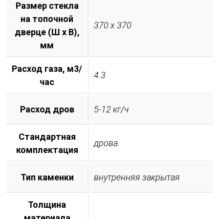
Размер стекла
на топочной
370 х 370
дверце (Ш х В),
мм
Расход газа, м3/
4.3
час
Расход дров
5-12 кг/ч
Стандартная
дрова
комплектация
Тип каменки
внутренняя закрытая
Толщина
материала