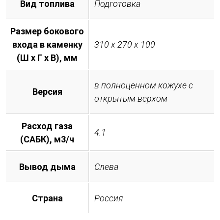
Вид топлива
Подготовка
Размер бокового
входа в каменку
310 х 270 х 100
(Ш х Г х В), мм
в полноценном кожухе с
Версия
открытым верхом
Расход газа
4.1
(САБК), м3/ч
Вывод дыма
Слева
Страна
Россия