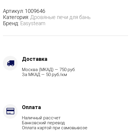
в
полноценном
Артикул:
1009646
кожухе
Категория:
Дровяные печи для бань
с
Бренд:
Easysteam
открытым
верхом
-
Защита
топки
-
Доставка
Защ.
Москва (МКАД) — 750 руб.
экраны,
За МКАД — 50 руб./км
Варианты
кожуха
-
Талькохлорит,
Марка
стали
Оплата
-
Наличный рассчет
AISI
Банковский перевод
430,
Оплата картой при самовывозе