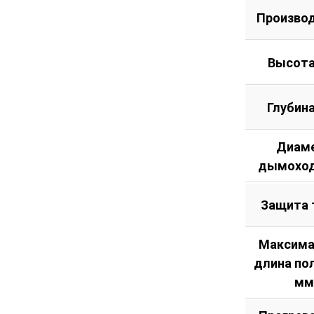
Произво
Высота
Глубин
Диам
дымоход
Защита 
Максима
длина по
мм