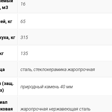
аемый
16
, м3
ей, кг
65
уха, кг
315
кг
135
ца
сталь, стеклокерамика жаропрочная
 (защ.
природный камень 40 мм
х)
иал
иковая
жаропрочная нержавеющая сталь