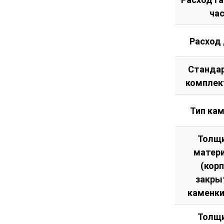
ча
Расход
Станда
комплек
Тип ка
Толщ
матер
(кор
закры
каменки
Толщ