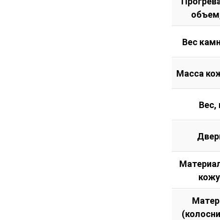
Прогрев
объем
Вес камн
Масса кож
Вес, 
Двер
Материал
кожу
Матер
(колосн