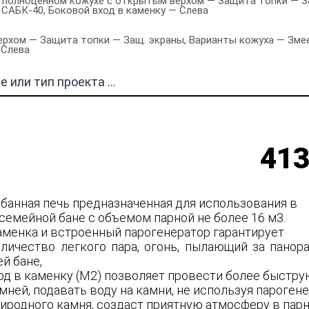
в полноценном кожухе с открытым верхом — Защита топки — За
с САБК-40, Боковой вход в каменку — Слева
рхом — Защита топки — Защ. экраны, Варианты кожуха — Змееви
 Слева
413
 банная печь предназначенная для использования в
семейной бане с объемом парной не более 16 м3.
аменка и встроенный парогенератор гарантирует
личество легкого пара, огонь, пылающий за пано
й бане,
од в каменку (М2) позволяет провести более быстр
ней, подавать воду на камни, не используя парогене
риродного камня, создаст приятную атмосферу в пар