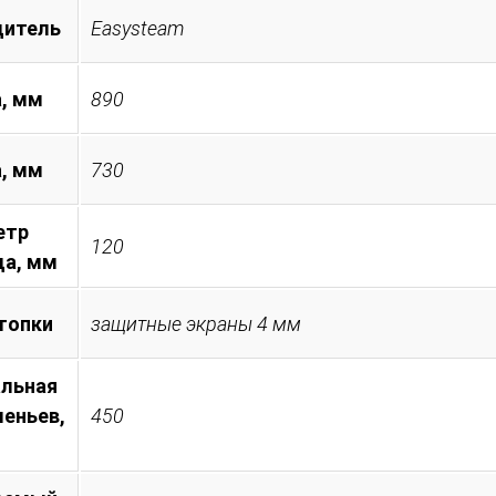
дитель
Easysteam
, мм
890
а, мм
730
етр
120
а, мм
топки
защитные экраны 4 мм
льная
леньев,
450