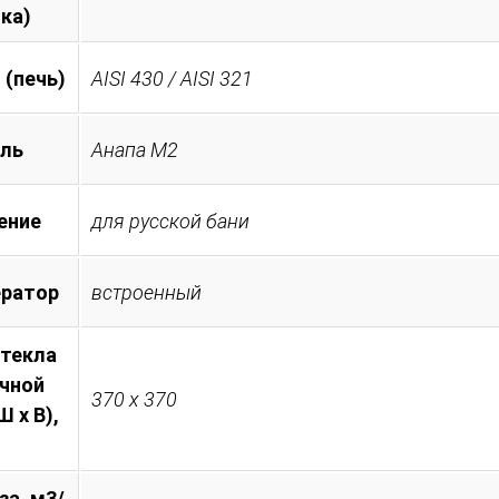
ка)
 (печь)
AISI 430 / AISI 321
ль
Анапа М2
ение
для русской бани
ератор
встроенный
стекла
очной
370 х 370
 х В),
за, м3/