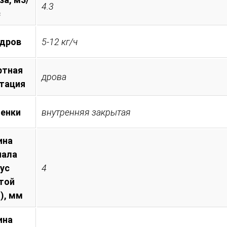
4.3
с
 дров
5-12 кг/ч
ртная
дрова
тация
менки
внутренняя закрытая
ина
иала
пус
4
той
), мм
ина