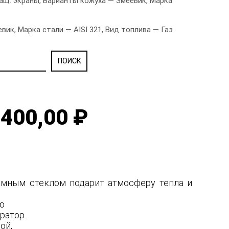
щ. экраны, Варианты кожуха — Змеевик, Марка
к, Марка стали — AISI 321, Вид топлива — Газ
400,00 ₽
рамным стеклом подарит атмосферу тепла и
ую
ратор.
ной,