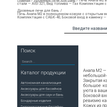
Главная
/
Дровяные печи для бань
/ Печь Анапа М2 
стали — AISI 321, Вид топлива — Газ Комплектация 
Дровяные печи для бань
Печь Анапа М2 в полноценном кожухе с открытым ве
Комплектация с САБК-40, Боковой вход в каменку —
Поиск
Анапа М2 —
Каталог продукции
небольшой 
Закрытая к
Автономная канализация
большое ко
Аксессуары для бассейнов
уюта в ваше
Аксессуары для саун и бань
Боковой вх
ревизию кам
Бондарные изделия
Кожух из п
Гидромассажные бассейны