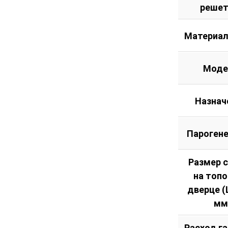
решет
Материал
Моде
Назнач
Пароген
Размер 
на топ
дверце (Ш
мм
Расход га