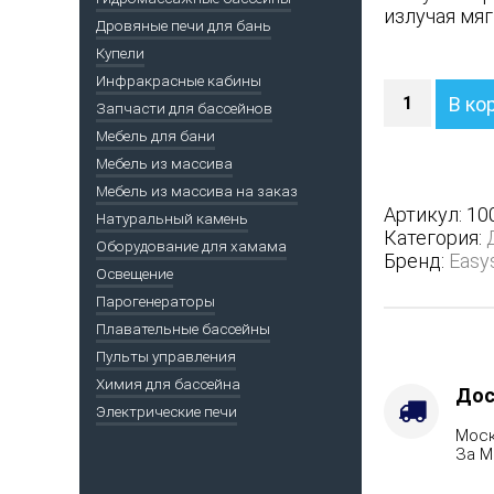
излучая мяг
Дровяные печи для бань
Купели
Инфракрасные кабины
Количество
В ко
Запчасти для бассейнов
Печь
Анапа
Мебель для бани
М2
Мебель из массива
в
Мебель из массива на заказ
полноценн
Артикул:
10
Натуральный камень
кожухе
Категория:
Оборудование для хамама
с
Бренд:
Easy
открытым
Освещение
верхом
Парогенераторы
-
Плавательные бассейны
Защита
Пульты управления
топки
Химия для бассейна
-
Дос
Электрические печи
Защ.
Моск
экраны,
За М
Варианты
кожуха