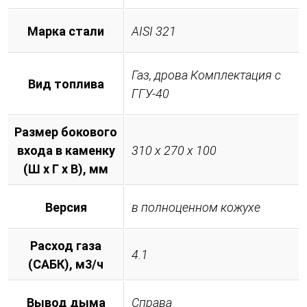
Марка стали
AISI 321
Газ, дрова Комплектация с
Вид топлива
ГГУ-40
Размер бокового
входа в каменку
310 х 270 х 100
(Ш х Г х В), мм
Версия
в полноценном кожухе
Расход газа
4.1
(САБК), м3/ч
Вывод дыма
Справа