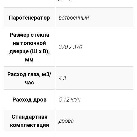
Парогенератор
встроенный
Размер стекла
на топочной
370 х 370
дверце (Ш х В),
мм
Расход газа, м3/
4.3
час
Расход дров
5-12 кг/ч
Стандартная
дрова
комплектация