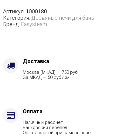
в
полноценном
Артикул:
1000180
кожухе
Категория:
Дровяные печи для бань
-
Бренд:
Easysteam
Защита
топки
-
Футеровка,
Варианты
кожуха
Доставка
-
Москва (МКАД) — 750 руб.
Талькохлорит,
За МКАД — 50 руб./км
Марка
стали
-
AISI
321,
Вид
Оплата
топлива
Наличный рассчет
-
Банковский перевод
Газ,
Оплата картой при самовывозе