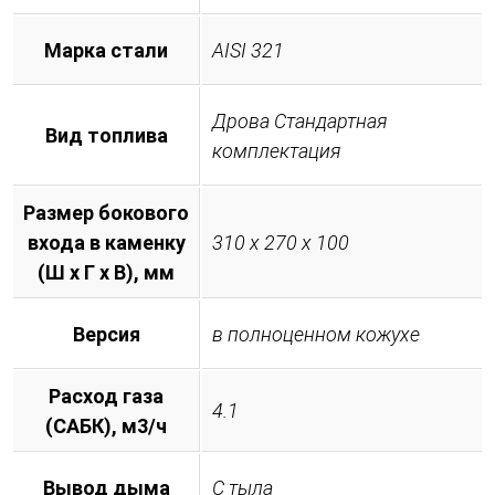
Марка стали
AISI 321
Дрова Стандартная
Вид топлива
комплектация
Размер бокового
входа в каменку
310 х 270 х 100
(Ш х Г х В), мм
Версия
в полноценном кожухе
Расход газа
4.1
(САБК), м3/ч
Вывод дыма
С тыла