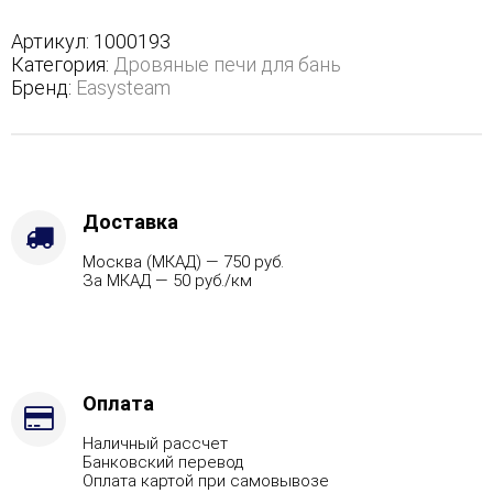
в
полноценном
Артикул:
1000193
кожухе
Категория:
Дровяные печи для бань
-
Бренд:
Easysteam
Защита
топки
-
Футеровка,
Варианты
кожуха
Доставка
-
Москва (МКАД) — 750 руб.
Змеевик,
За МКАД — 50 руб./км
Марка
стали
-
AISI
321,
Вид
Оплата
топлива
Наличный рассчет
-
Банковский перевод
Дрова
Оплата картой при самовывозе