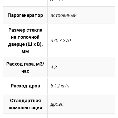
Парогенератор
встроенный
Размер стекла
на топочной
370 х 370
дверце (Ш х В),
мм
Расход газа, м3/
4.3
час
Расход дров
5-12 кг/ч
Стандартная
дрова
комплектация