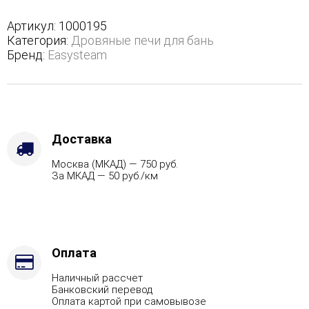
в
полноценном
Артикул:
1000195
кожухе
Категория:
Дровяные печи для бань
-
Бренд:
Easysteam
Защита
топки
-
Футеровка,
Варианты
кожуха
Доставка
-
Москва (МКАД) — 750 руб.
Змеевик,
За МКАД — 50 руб./км
Марка
стали
-
AISI
321,
Вид
Оплата
топлива
Наличный рассчет
-
Банковский перевод
Газ
Оплата картой при самовывозе