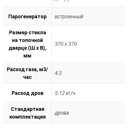
Парогенератор
встроенный
Размер стекла
на топочной
370 х 370
дверце (Ш х В),
мм
Расход газа, м3/
4.3
час
Расход дров
5-12 кг/ч
Стандартная
дрова
комплектация