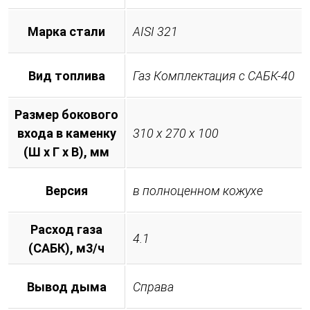
Марка стали
AISI 321
Вид топлива
Газ Комплектация с САБК-40
Размер бокового
входа в каменку
310 х 270 х 100
(Ш х Г х В), мм
Версия
в полноценном кожухе
Расход газа
4.1
(САБК), м3/ч
Вывод дыма
Справа