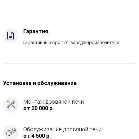
Газ,
дрова
Комплектация
с
ГГУ-40,
Гарантия
Боковой
вход
Гарантийный срок от завода-производителя
в
каменку
-
Справа
Установка и обслуживание
Монтаж дровяной печи:
от 20 000 р.
Обслуживание дровяной печи:
от 4 500 р.