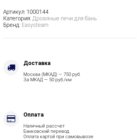
в
полноценном
Артикул:
1000144
кожухе
Категория:
Дровяные печи для бань
-
Бренд:
Easysteam
Защита
топки
-
Защ.
экраны,
Варианты
Доставка
кожуха
Москва (МКАД) — 750 руб.
-
За МКАД — 50 руб./км
Змеевик,
Марка
стали
-
AISI
321,
Оплата
Вид
Наличный рассчет
топлива
Банковский перевод
-
Оплата картой при самовывозе