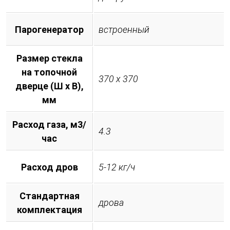
Парогенератор
встроенный
Размер стекла
на топочной
370 х 370
дверце (Ш х В),
мм
Расход газа, м3/
4.3
час
Расход дров
5-12 кг/ч
Стандартная
дрова
комплектация