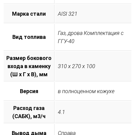
Марка стали
AISI 321
Газ, дрова Комплектация с
Вид топлива
ГГУ-40
Размер бокового
входа в каменку
310 х 270 х 100
(Ш х Г х В), мм
Версия
в полноценном кожухе
Расход газа
4.1
(САБК), м3/ч
Вывод дыма
Справа