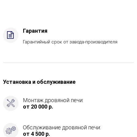
Газ
Комплектация
с
САБК-40,
Боковой
Гарантия
вход
в
Гарантийный срок от завода-производителя
каменку
-
Слева
Установка и обслуживание
Монтаж дровяной печи:
от 20 000 р.
Обслуживание дровяной печи:
от 4 500 р.