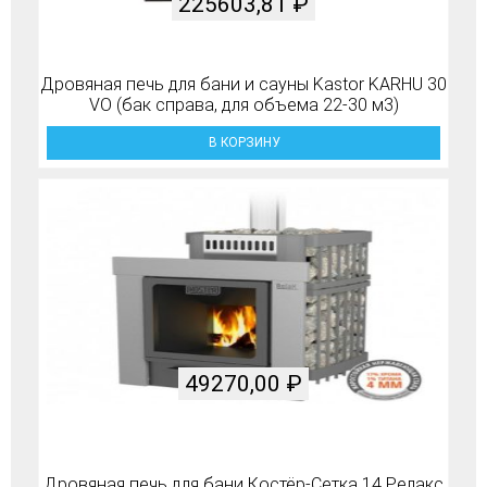
225603,81
₽
Дровяная печь для бани и сауны Kastor KARHU 30
VO (бак справа, для объема 22-30 м3)
В КОРЗИНУ
49270,00
₽
Дровяная печь для бани Костёр-Сетка 14 Релакс