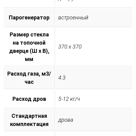
Парогенератор
встроенный
Размер стекла
на топочной
370 х 370
дверце (Ш х В),
мм
Расход газа, м3/
4.3
час
Расход дров
5-12 кг/ч
Стандартная
дрова
комплектация