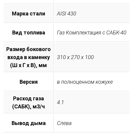
Марка стали
AISI 430
Вид топлива
Газ Комплектация с САБК-40
Размер бокового
входа в каменку
310 х 270 х 100
(Ш х Г х В), мм
Версия
в полноценном кожухе
Расход газа
4.1
(САБК), м3/ч
Вывод дыма
Слева