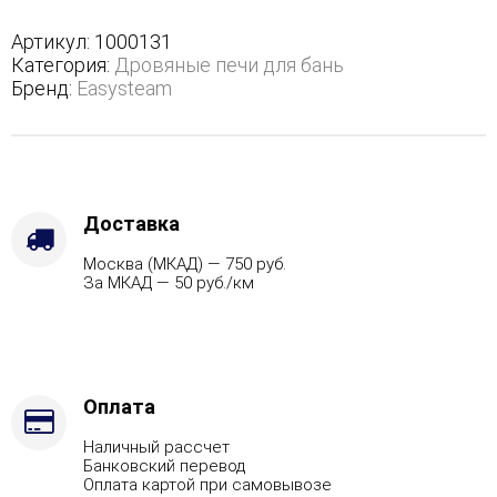
в
полноценном
Артикул:
1000131
кожухе
Категория:
Дровяные печи для бань
-
Бренд:
Easysteam
Защита
топки
-
Защ.
экраны,
Варианты
Доставка
кожуха
Москва (МКАД) — 750 руб.
-
За МКАД — 50 руб./км
Змеевик,
Марка
стали
-
AISI
430,
Оплата
Вид
Наличный рассчет
топлива
Банковский перевод
-
Оплата картой при самовывозе