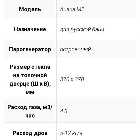
Модель
Анапа М2
Назначение
для русской бани
Парогенератор
встроенный
Размер стекла
на топочной
370 х 370
дверце (Ш х В),
мм
Расход газа, м3/
4.3
час
Расход дров
5-12 кг/ч