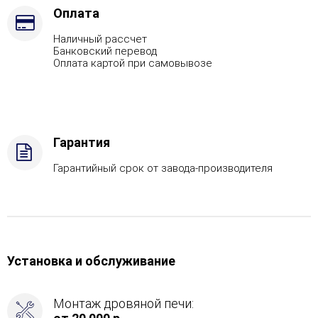
запросу),
Оплата
Марка
Наличный рассчет
стали
Банковский перевод
-
Оплата картой при самовывозе
AISI
321,
Вид
топлива
-
Гарантия
Дрова
Стандартная
Гарантийный срок от завода-производителя
комплектация,
Боковой
вход
в
каменку
-
Установка и обслуживание
Справа
Монтаж дровяной печи: