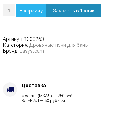
Количество
В корзину
Заказать в 1 клик
Печь
Анапа
М2
в
трехстороннем
Артикул:
1003263
кожухе
Категория:
Дровяные печи для бань
с
Бренд:
Easysteam
открытым
верхом
-
Защита
топки
-
Доставка
Футеровка,
Москва (МКАД) — 750 руб.
Варианты
За МКАД — 50 руб./км
кожуха
-
Жадеит
(Цена
по