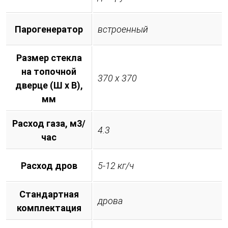
Парогенератор
встроенный
Размер стекла
на топочной
370 х 370
дверце (Ш х В),
мм
Расход газа, м3/
4.3
час
Расход дров
5-12 кг/ч
Стандартная
дрова
комплектация