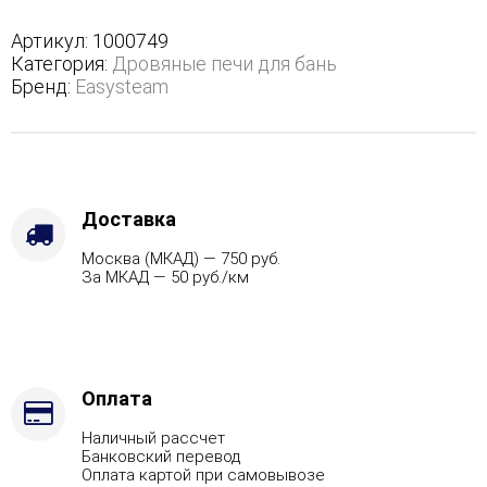
в
трехстороннем
Артикул:
1000749
кожухе
Категория:
Дровяные печи для бань
-
Бренд:
Easysteam
Защита
топки
-
Футеровка,
Варианты
кожуха
Доставка
-
Москва (МКАД) — 750 руб.
Талькохлорит,
За МКАД — 50 руб./км
Марка
стали
-
AISI
321,
Вид
Оплата
топлива
Наличный рассчет
-
Банковский перевод
Дрова
Оплата картой при самовывозе