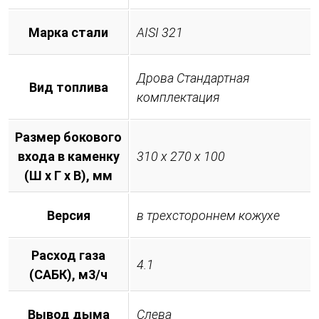
Марка стали
AISI 321
Дрова Стандартная
Вид топлива
комплектация
Размер бокового
входа в каменку
310 х 270 х 100
(Ш х Г х В), мм
Версия
в трехстороннем кожухе
Расход газа
4.1
(САБК), м3/ч
Вывод дыма
Слева