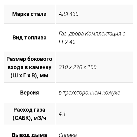
Марка стали
AISI 430
Газ, дрова Комплектация с
Вид топлива
ГГУ-40
Размер бокового
входа в каменку
310 х 270 х 100
(Ш х Г х В), мм
Версия
в трехстороннем кожухе
Расход газа
4.1
(САБК), м3/ч
Вывод дыма
Справа