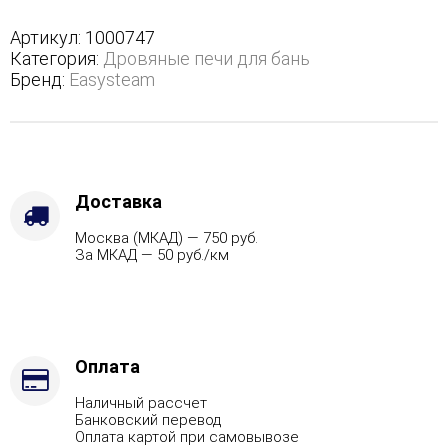
в
трехстороннем
Артикул:
1000747
кожухе
Категория:
Дровяные печи для бань
-
Бренд:
Easysteam
Защита
топки
-
Футеровка,
Варианты
кожуха
Доставка
-
Москва (МКАД) — 750 руб.
Талькохлорит,
За МКАД — 50 руб./км
Марка
стали
-
AISI
430,
Вид
Оплата
топлива
Наличный рассчет
-
Банковский перевод
Газ,
Оплата картой при самовывозе