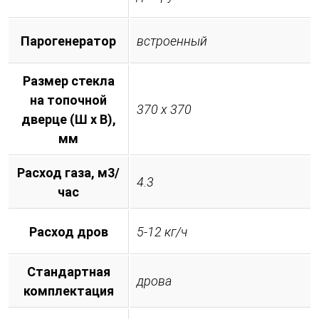
Парогенератор
встроенный
Размер стекла
на топочной
370 х 370
дверце (Ш х В),
мм
Расход газа, м3/
4.3
час
Расход дров
5-12 кг/ч
Стандартная
дрова
комплектация