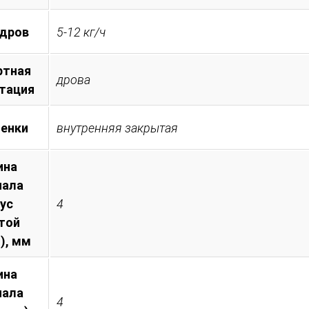
 дров
5-12 кг/ч
ртная
дрова
тация
менки
внутренняя закрытая
ина
иала
пус
4
той
), мм
ина
иала
4