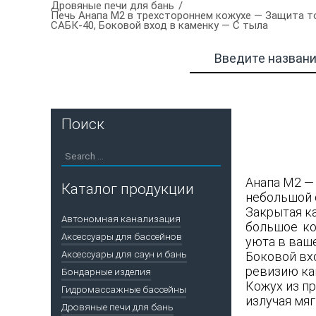
Дровяные печи для бань
Печь Анапа М2 в трехстороннем кожухе — Защита то
САБК-40, Боковой вход в каменку — С тыла
Поиск
Анапа М2 —
Каталог продукции
небольшой 
Закрытая к
Автономная канализация
большое ко
Аксессуары для бассейнов
уюта в ваше
Аксессуары для саун и бань
Боковой вх
ревизию кам
Бондарные изделия
Кожух из п
Гидромассажные бассейны
излучая мяг
Дровяные печи для бань