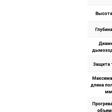
Высота
Глубин
Диам
дымоход
Защита 
Максима
длина по
мм
Прогрев
объем