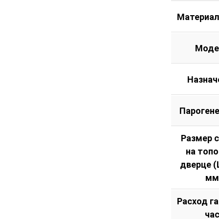
Материал
Моде
Назнач
Пароген
Размер 
на топ
дверце (Ш
мм
Расход га
ча