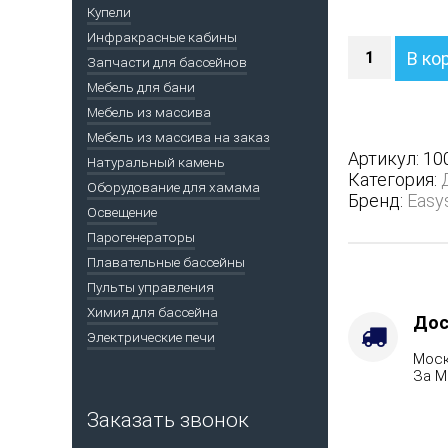
Купели
Инфракрасные кабины
Количество
В ко
Запчасти для бассейнов
Печь
Анапа
Мебель для бани
М2
Мебель из массива
в
Мебель из массива на заказ
трехсторон
Артикул:
10
Натуральный камень
кожухе
Категория:
Оборудование для хамама
-
Бренд:
Easy
Защита
Освещение
топки
Парогенераторы
-
Плавательные бассейны
Футеровка,
Пульты управления
Варианты
Химия для бассейна
кожуха
Дос
Электрические печи
-
Моск
Змеевик,
За М
Марка
стали
Заказать звонок
-
AISI