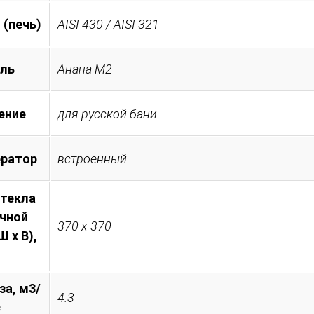
 (печь)
AISI 430 / AISI 321
ль
Анапа М2
ение
для русской бани
ератор
встроенный
стекла
очной
370 х 370
 х В),
за, м3/
4.3
с