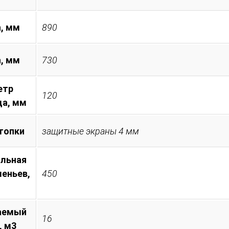
, мм
890
а, мм
730
етр
120
а, мм
топки
защитные экраны 4 мм
льная
леньев,
450
аемый
16
, м3