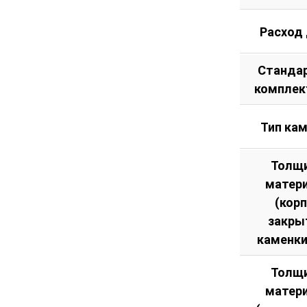
Расход
Станда
комплек
Тип ка
Толщ
матер
(кор
закры
каменки
Толщ
матер