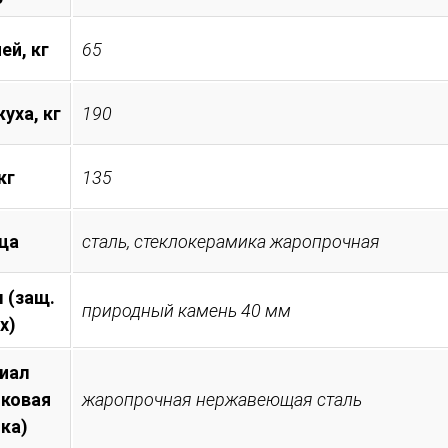
ей, кг
65
уха, кг
190
кг
135
ца
сталь, стеклокерамика жаропрочная
 (защ.
природный камень 40 мм
х)
иал
иковая
жаропрочная нержавеющая сталь
ка)