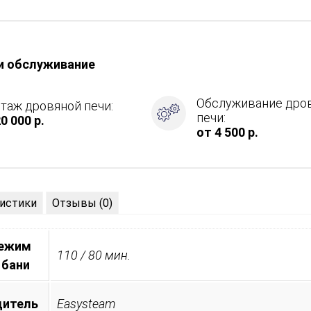
и обслуживание
ция
Обслуживание дро
таж дровяной печи:
печи:
0 000 р.
от 4 500 р.
истики
Отзывы (0)
режим
110 / 80 мин.
 бани
дитель
Easysteam