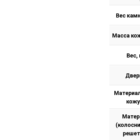
Вес камн
Масса кож
Вес, 
Двер
Материал
кожу
Матер
(колосн
решет