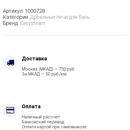
в
трехстороннем
Артикул:
1000728
кожухе
Категория:
Дровяные печи для бань
-
Бренд:
Easysteam
Защита
топки
-
Защ.
экраны,
Варианты
Доставка
кожуха
Москва (МКАД) — 750 руб.
-
За МКАД — 50 руб./км
Пироксенит,
Марка
стали
-
AISI
430,
Оплата
Вид
Наличный рассчет
топлива
Банковский перевод
-
Оплата картой при самовывозе