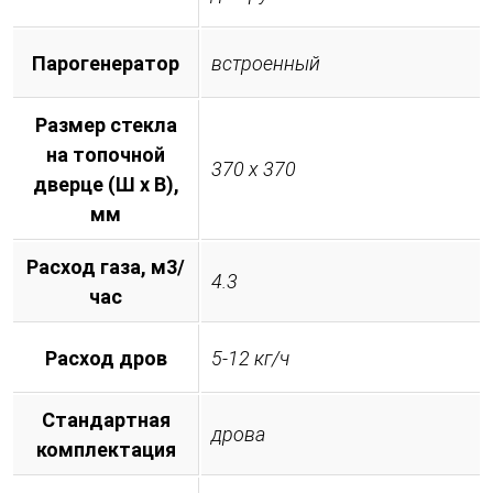
Парогенератор
встроенный
Размер стекла
на топочной
370 х 370
дверце (Ш х В),
мм
Расход газа, м3/
4.3
час
Расход дров
5-12 кг/ч
Стандартная
дрова
комплектация