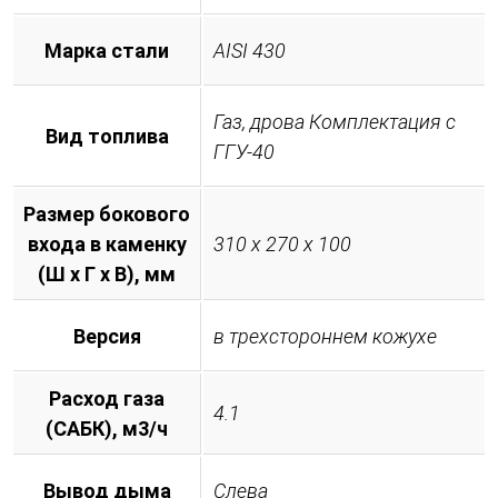
Марка стали
AISI 430
Газ, дрова Комплектация с
Вид топлива
ГГУ-40
Размер бокового
входа в каменку
310 х 270 х 100
(Ш х Г х В), мм
Версия
в трехстороннем кожухе
Расход газа
4.1
(САБК), м3/ч
Вывод дыма
Слева