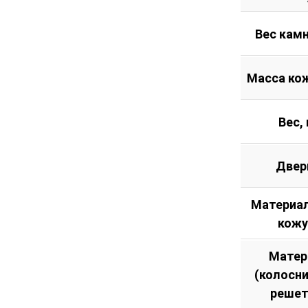
Вес камн
Масса кож
Вес, 
Двер
Материал
кожу
Матер
(колосн
решет