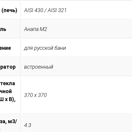
 (печь)
AISI 430 / AISI 321
ль
Анапа М2
ение
для русской бани
ератор
встроенный
стекла
очной
370 х 370
 х В),
за, м3/
4.3
с