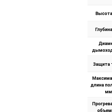
Высота
Глубин
Диам
дымоход
Защита 
Максима
длина по
мм
Прогрев
объем