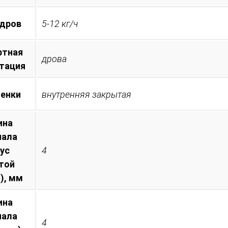
 дров
5-12 кг/ч
ртная
дрова
тация
менки
внутренняя закрытая
ина
иала
пус
4
той
), мм
ина
иала
4