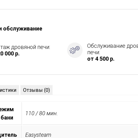
и обслуживание
Обслуживание дро
таж дровяной печи:
ция
печи:
0 000 р.
от 4 500 р.
истики
Отзывы (0)
режим
110 / 80 мин.
 бани
дитель
Easysteam