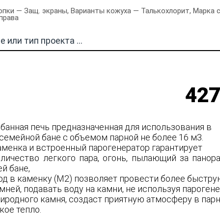
ки — Защ. экраны, Варианты кожуха — Талькохлорит, Марка ст
права
427
 банная печь предназначенная для использования в
семейной бане с объемом парной не более 16 м3.
аменка и встроенный парогенератор гарантирует
личество легкого пара, огонь, пылающий за пано
й бане,
од в каменку (М2) позволяет провести более быстр
ней, подавать воду на камни, не используя парогене
риродного камня, создаст приятную атмосферу в пар
кое тепло.