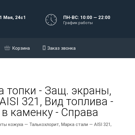
1 Мая, 24с1
ПН-ВС: 10:00 — 22:00
График работы
Корзина
Заказ звонка
 топки - Защ. экраны,
ISI 321, Вид топлива -
 в каменку - Справа
ты кожуха — Талькохлорит, Марка стали — AISI 321,