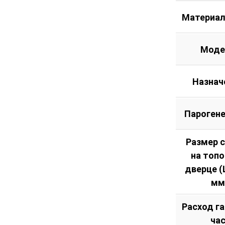
Материал
Моде
Назнач
Пароген
Размер 
на топ
дверце (Ш
мм
Расход га
ча