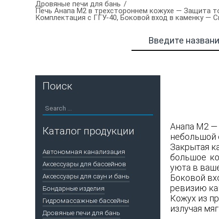
Дровяные печи для бань
Печь Анапа М2 в трехстороннем кожухе — Защита топ
Комплектация с ГГУ-40, Боковой вход в каменку — С
Поиск
Анапа М2 —
Каталог продукции
небольшой 
Закрытая к
Автономная канализация
большое ко
Аксессуары для бассейнов
уюта в ваше
Аксессуары для саун и бань
Боковой вх
ревизию кам
Бондарные изделия
Кожух из п
Гидромассажные бассейны
излучая мяг
Дровяные печи для бань