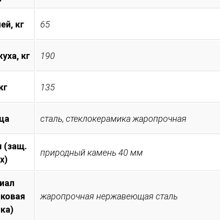
ей, кг
65
уха, кг
190
кг
135
ца
сталь, стеклокерамика жаропрочная
 (защ.
природный камень 40 мм
х)
иал
иковая
жаропрочная нержавеющая сталь
ка)