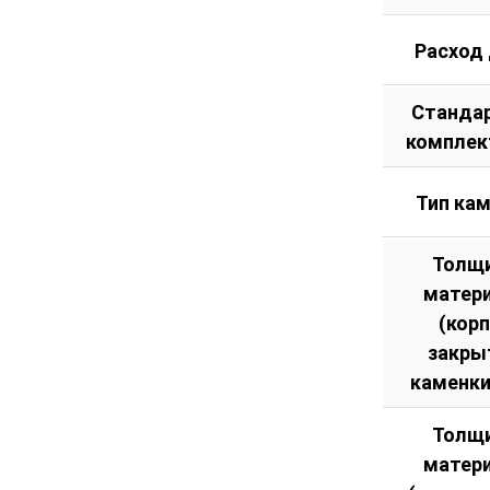
Расход
Станда
комплек
Тип ка
Толщ
матер
(кор
закры
каменки
Толщ
матер