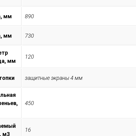
, мм
890
а, мм
730
етр
120
а, мм
топки
защитные экраны 4 мм
льная
леньев,
450
аемый
16
, м3