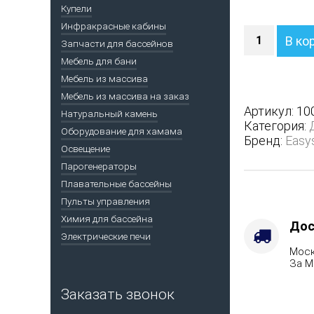
Купели
Инфракрасные кабины
Количество
В ко
Запчасти для бассейнов
Печь
Анапа
Мебель для бани
М2
Мебель из массива
в
Мебель из массива на заказ
трехсторон
Артикул:
10
Натуральный камень
кожухе
Категория:
Оборудование для хамама
-
Бренд:
Easy
Защита
Освещение
топки
Парогенераторы
-
Плавательные бассейны
Защ.
Пульты управления
экраны,
Химия для бассейна
Варианты
Дос
Электрические печи
кожуха
Моск
-
За М
Талькохлор
Марка
Заказать звонок
стали
-