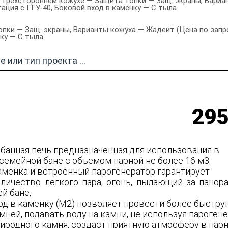
 трехстороннем кожухе — Защита топки — Защ. экраны, Вариа
тация с ГГУ-40, Боковой вход в каменку — С тыла
ки — Защ. экраны, Варианты кожуха — Жадеит (Цена по запросу
нку — С тыла
295
 банная печь предназначенная для использования в
семейной бане с объемом парной не более 16 м3.
аменка и встроенный парогенератор гарантирует
личество легкого пара, огонь, пылающий за пано
й бане,
од в каменку (М2) позволяет провести более быстр
ней, подавать воду на камни, не используя парогене
риродного камня, создаст приятную атмосферу в пар