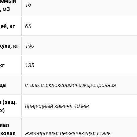
аемый
16
, м3
ей, кг
65
уха, кг
190
кг
135
ца
сталь, стеклокерамика жаропрочная
 (защ.
природный камень 40 мм
х)
иал
иковая
жаропрочная нержавеющая сталь