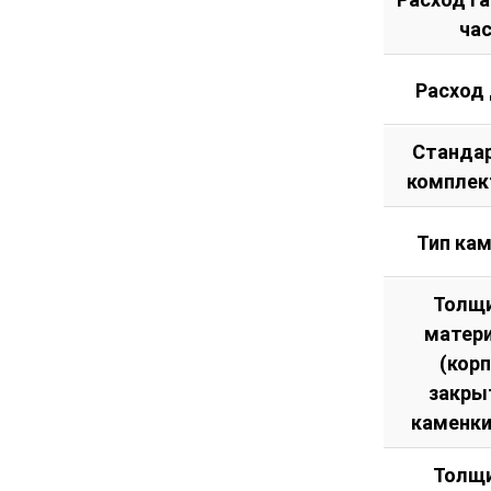
ча
Расход
Станда
комплек
Тип ка
Толщ
матер
(кор
закры
каменки
Толщ