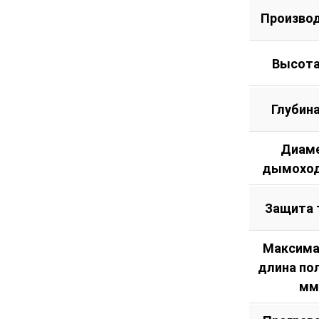
тыла
Произво
Высота
Глубин
Диам
дымоход
Защита 
Максима
длина по
мм