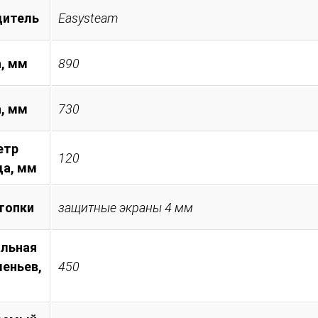
дитель
Easysteam
, мм
890
а, мм
730
етр
120
а, мм
топки
защитные экраны 4 мм
льная
леньев,
450