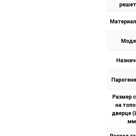
решет
Материал
Моде
Назнач
Пароген
Размер 
на топ
дверце (Ш
мм
Расход га