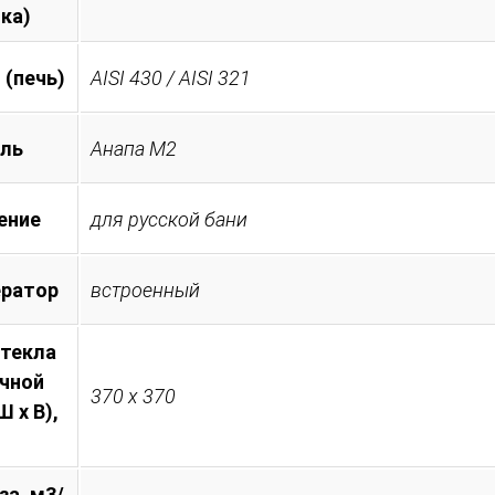
ка)
 (печь)
AISI 430 / AISI 321
ль
Анапа М2
ение
для русской бани
ератор
встроенный
стекла
очной
370 х 370
 х В),
за, м3/