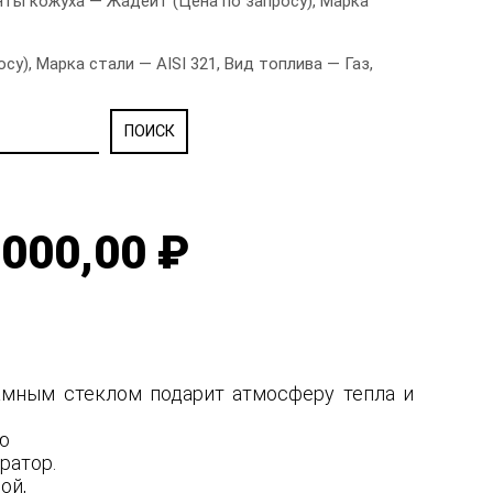
нты кожуха — Жадеит (Цена по запросу), Марка
), Марка стали — AISI 321, Вид топлива — Газ,
000,00 ₽
рамным стеклом подарит атмосферу тепла и
ую
ратор.
ной,