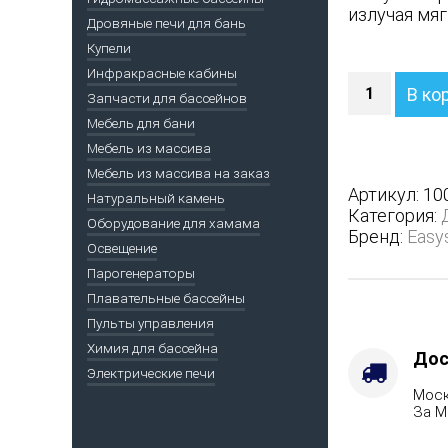
излучая мяг
Дровяные печи для бань
Купели
Инфракрасные кабины
Количество
В ко
Запчасти для бассейнов
Печь
Анапа
Мебель для бани
М2
Мебель из массива
в
Мебель из массива на заказ
трехсторон
Артикул:
10
Натуральный камень
кожухе
Категория:
Оборудование для хамама
-
Бренд:
Easy
Защита
Освещение
топки
Парогенераторы
-
Плавательные бассейны
Защ.
Пульты управления
экраны,
Химия для бассейна
Варианты
Дос
Электрические печи
кожуха
Моск
-
За М
Жадеит
(Цена