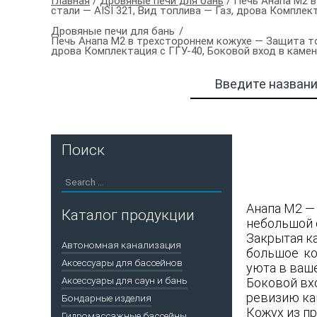
Главная
/
Дровяные печи для бань
/ Печь Анапа М2 в
стали — AISI 321, Вид топлива — Газ, дрова Комплек
Дровяные печи для бань
Печь Анапа М2 в трехстороннем кожухе — Защита топ
дрова Комплектация с ГГУ-40, Боковой вход в каме
Поиск
Анапа М2 —
Каталог продукции
небольшой 
Закрытая к
Автономная канализация
большое ко
Аксессуары для бассейнов
уюта в ваше
Аксессуары для саун и бань
Боковой вх
ревизию кам
Бондарные изделия
Кожух из п
Гидромассажные бассейны