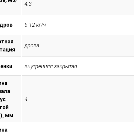
4.3
с
 дров
5-12 кг/ч
ртная
дрова
тация
менки
внутренняя закрытая
ина
иала
пус
4
той
), мм
ина