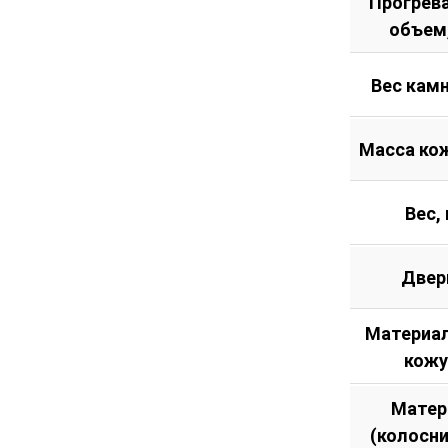
Прогрев
объем
Вес камн
Масса кож
Вес, 
Двер
Материал
кожу
Матер
(колосн