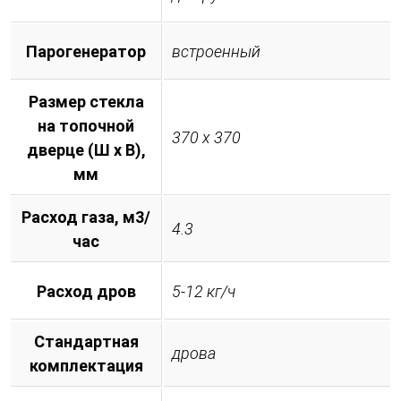
Парогенератор
встроенный
Размер стекла
на топочной
370 х 370
дверце (Ш х В),
мм
Расход газа, м3/
4.3
час
Расход дров
5-12 кг/ч
Стандартная
дрова
комплектация