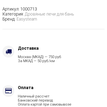
в
трехстороннем
Артикул:
1000713
кожухе
Категория:
Дровяные печи для бань
-
Бренд:
Easysteam
Защита
топки
-
Защ.
экраны,
Варианты
Доставка
кожуха
Москва (МКАД) — 750 руб.
-
За МКАД — 50 руб./км
Змеевик,
Марка
стали
-
AISI
321,
Оплата
Вид
Наличный рассчет
топлива
Банковский перевод
-
Оплата картой при самовывозе