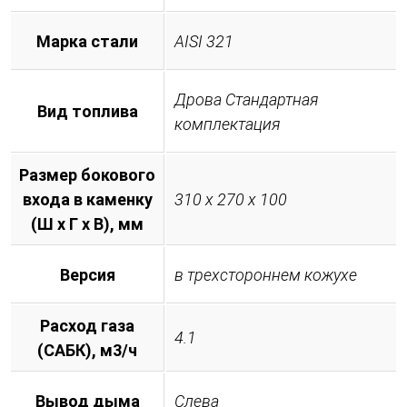
Марка стали
AISI 321
Дрова Стандартная
Вид топлива
комплектация
Размер бокового
входа в каменку
310 х 270 х 100
(Ш х Г х В), мм
Версия
в трехстороннем кожухе
Расход газа
4.1
(САБК), м3/ч
Вывод дыма
Слева