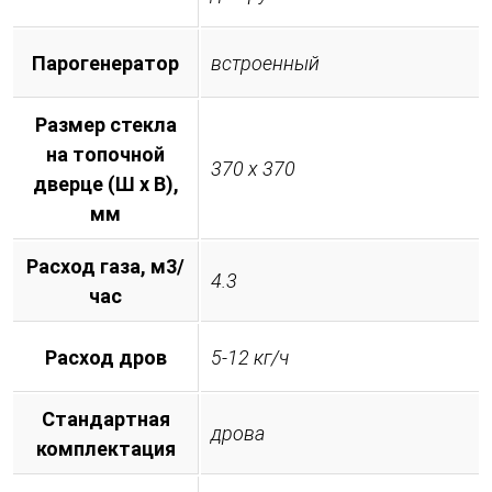
Парогенератор
встроенный
Размер стекла
на топочной
370 х 370
дверце (Ш х В),
мм
Расход газа, м3/
4.3
час
Расход дров
5-12 кг/ч
Стандартная
дрова
комплектация