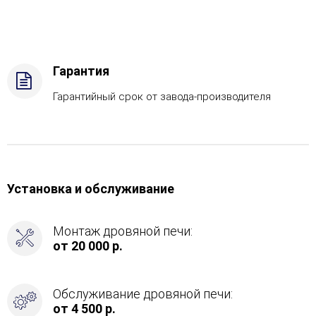
Газ
Комплектация
с
САБК-40,
Боковой
Гарантия
вход
в
Гарантийный срок от завода-производителя
каменку
-
Слева
Установка и обслуживание
Монтаж дровяной печи:
от 20 000 р.
Обслуживание дровяной печи:
от 4 500 р.