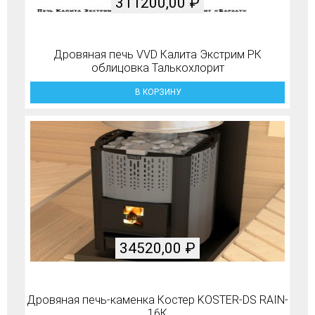
311200,00
₽
Дровяная печь VVD Калита Экстрим РК
облицовка Талькохлорит
В КОРЗИНУ
34520,00
₽
Дровяная печь-каменка Костер KOSTER-DS RAIN-
16К