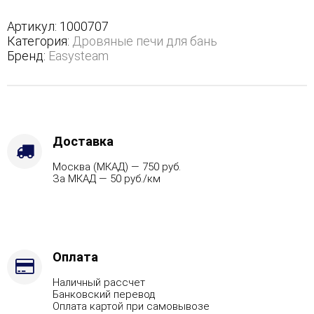
в
трехстороннем
Артикул:
1000707
кожухе
Категория:
Дровяные печи для бань
-
Бренд:
Easysteam
Защита
топки
-
Защ.
экраны,
Варианты
Доставка
кожуха
Москва (МКАД) — 750 руб.
-
За МКАД — 50 руб./км
Змеевик,
Марка
стали
-
AISI
430,
Оплата
Вид
Наличный рассчет
топлива
Банковский перевод
-
Оплата картой при самовывозе