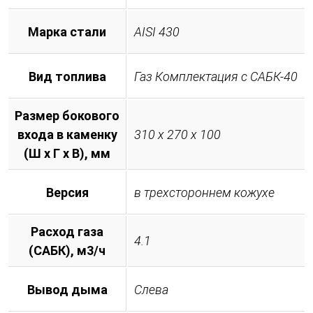
Марка стали
AISI 430
Вид топлива
Газ Комплектация с САБК-40
Размер бокового
входа в каменку
310 х 270 х 100
(Ш х Г х В), мм
Версия
в трехстороннем кожухе
Расход газа
4.1
(САБК), м3/ч
Вывод дыма
Слева