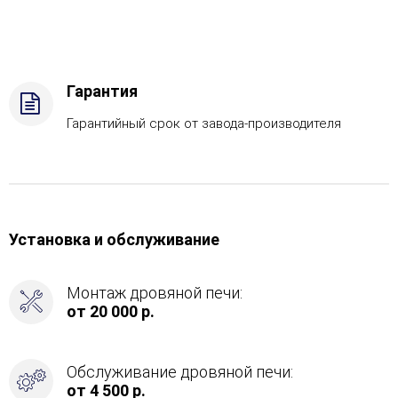
-
Дрова
Стандартная
комплектация,
Боковое
Гарантия
подключение
дымохода
Гарантийный срок от завода-производителя
-
Справа
Установка и обслуживание
Монтаж дровяной печи:
от 20 000 р.
Обслуживание дровяной печи:
от 4 500 р.