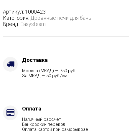
полноценном
кожухе
Артикул:
1000423
с
Категория:
Дровяные печи для бань
боковым
Бренд:
Easysteam
подключением
-
Защита
топки
-
Футеровка,
Доставка
Варианты
Москва (МКАД) — 750 руб.
кожуха
За МКАД — 50 руб./км
-
Пироксенит,
Марка
стали
-
AISI
Оплата
430,
Наличный рассчет
Вид
Банковский перевод
топлива
Оплата картой при самовывозе