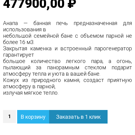
477900,00 ₽
Анапа — банная печь предназначенная для
использования в
небольшой семейной бане с объемом парной не
более 16 м3.
Закрытая каменка и встроенный парогенератор
гарантирует
большое количество легкого пара, а огонь,
пылающий за панорамным стеклом подарит
атмосферу тепла и уюта в вашей бане.
Кожух из природного камня, создаст приятную
атмосферу в парной,
излучая мягкое тепло.
Количество
В корзину
Заказать в 1 клик
Печь
Анапа
в