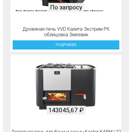
По запросу
Дровяная печь VVD Калита Экстрим РК
облицовка Змеевик
ПОДРОБНЕЕ
143045,67
₽
Дровяная печь для бани и сауны Kastor KARHU 22