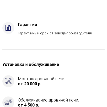
-
Газ
Комплектация
с
САБК-40,
Гарантия
Боковое
подключение
Гарантийный срок от завода-производителя
дымохода
-
Слева
Установка и обслуживание
Монтаж дровяной печи:
от 20 000 р.
Обслуживание дровяной печи:
от 4 500 р.