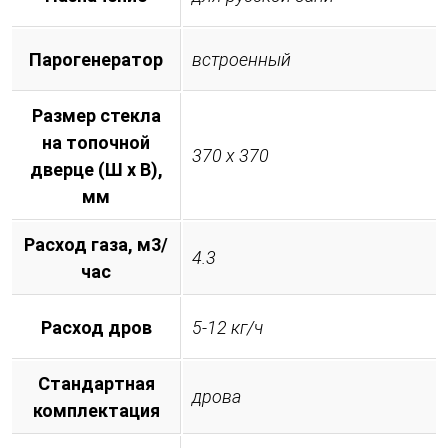
Парогенератор
встроенный
Размер стекла
на топочной
370 х 370
дверце (Ш х В),
мм
Расход газа, м3/
4.3
час
Расход дров
5-12 кг/ч
Стандартная
дрова
комплектация