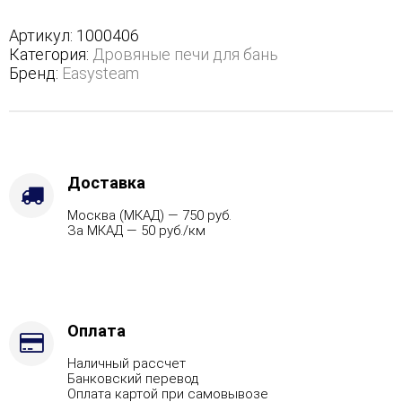
полноценном
кожухе
Артикул:
1000406
с
Категория:
Дровяные печи для бань
боковым
Бренд:
Easysteam
подключением
-
Защита
топки
-
Футеровка,
Доставка
Варианты
Москва (МКАД) — 750 руб.
кожуха
За МКАД — 50 руб./км
-
Талькохлорит,
Марка
стали
-
AISI
Оплата
321,
Наличный рассчет
Вид
Банковский перевод
топлива
Оплата картой при самовывозе