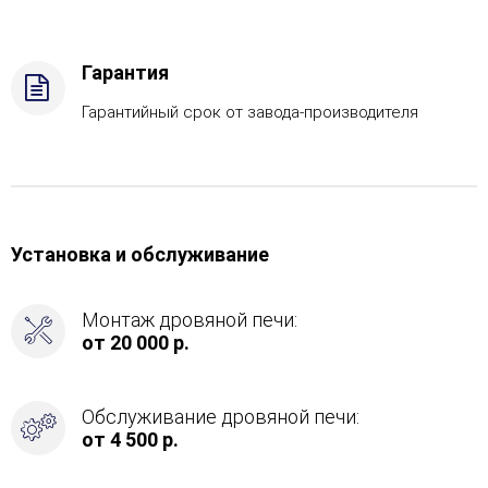
дрова
Комплектация
с
Гарантия
ГГУ-40,
Боковое
Гарантийный срок от завода-производителя
подключение
дымохода
-
Справа
Установка и обслуживание
Монтаж дровяной печи:
от 20 000 р.
Обслуживание дровяной печи:
от 4 500 р.