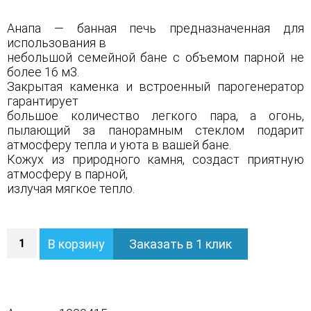
Анапа — банная печь предназначенная для
использования в
небольшой семейной бане с объемом парной не
более 16 м3.
Закрытая каменка и встроенный парогенератор
гарантирует
большое количество легкого пара, а огонь,
пылающий за панорамным стеклом подарит
атмосферу тепла и уюта в вашей бане.
Кожух из природного камня, создаст приятную
атмосферу в парной,
излучая мягкое тепло.
Количество
В корзину
Заказать в 1 клик
Печь
Анапа
в
полноценном
кожухе