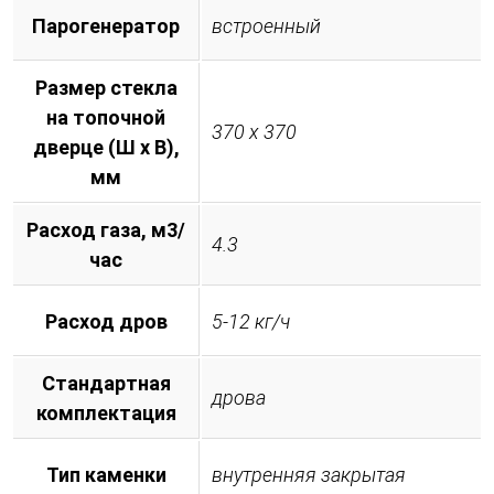
Парогенератор
встроенный
Размер стекла
на топочной
370 х 370
дверце (Ш х В),
мм
Расход газа, м3/
4.3
час
Расход дров
5-12 кг/ч
Стандартная
дрова
комплектация
Тип каменки
внутренняя закрытая