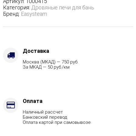
Артикул:
1000415
с
Категория:
Дровяные печи для бань
боковым
Бренд:
Easysteam
подключением
-
Защита
топки
-
Футеровка,
Доставка
Варианты
Москва (МКАД) — 750 руб.
кожуха
За МКАД — 50 руб./км
-
Змеевик,
Марка
стали
-
AISI
Оплата
430,
Наличный рассчет
Вид
Банковский перевод
топлива
Оплата картой при самовывозе
-
Газ,