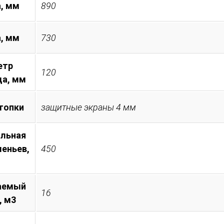
, мм
890
а, мм
730
етр
120
а, мм
топки
защитные экраны 4 мм
льная
леньев,
450
аемый
16
, м3