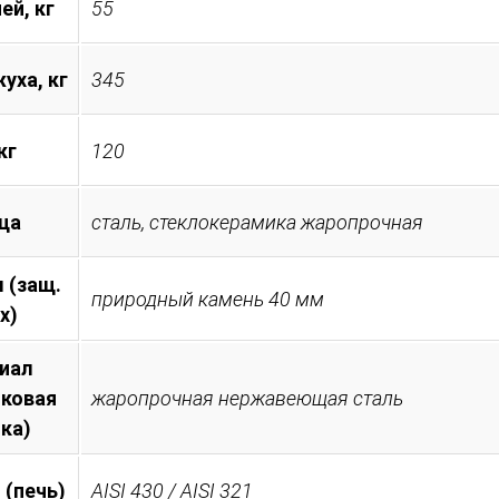
ей, кг
55
уха, кг
345
кг
120
ца
сталь, стеклокерамика жаропрочная
 (защ.
природный камень 40 мм
х)
иал
иковая
жаропрочная нержавеющая сталь
ка)
 (печь)
AISI 430 / AISI 321