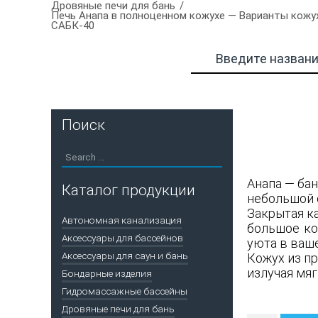
Дровяные печи для бань
Печь Анапа в полноценном кожухе — Варианты кожух
САБК-40
Поиск
Анапа — ба
Каталог продукции
небольшой 
Закрытая к
Автономная канализация
большое ко
Аксессуары для бассейнов
уюта в ваш
Аксессуары для саун и бань
Кожух из п
излучая мяг
Бондарные изделия
Гидромассажные бассейны
Дровяные печи для бань