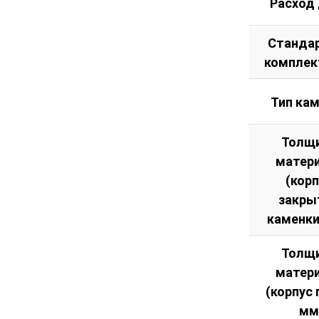
Расход
Станда
комплек
Тип ка
Толщ
матер
(кор
закры
каменки
Толщ
матер
(корпус 
мм