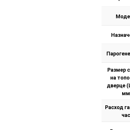
Моде
Назнач
Пароген
Размер 
на топ
дверце (Ш
мм
Расход га
ча