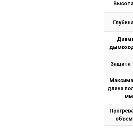
Высота
Глубин
Диам
дымоход
Защита 
Максима
длина по
мм
Прогрев
объем