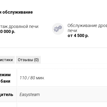
и обслуживание
ция
Обслуживание дро
таж дровяной печи:
печи:
0 000 р.
от 4 500 р.
истики
Отзывы (0)
режим
110 / 80 мин.
 бани
дитель
Easysteam