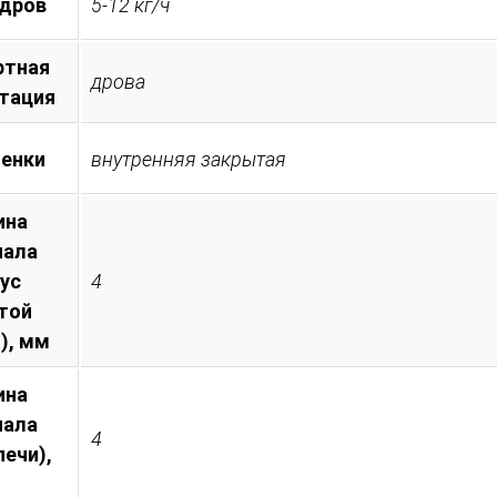
 дров
5-12 кг/ч
ртная
дрова
тация
менки
внутренняя закрытая
ина
иала
пус
4
той
), мм
ина
иала
4
печи),