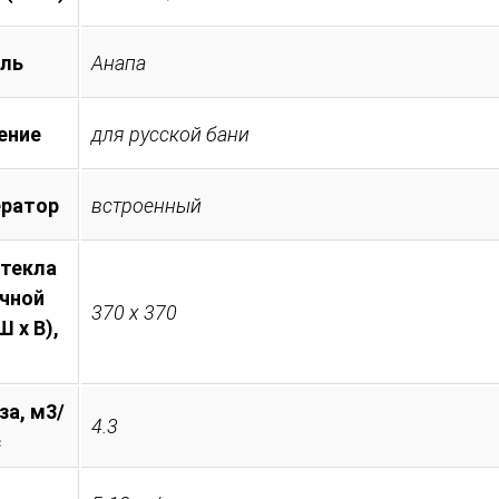
ль
Анапа
ение
для русской бани
ератор
встроенный
стекла
очной
370 х 370
 х В),
за, м3/
4.3
с