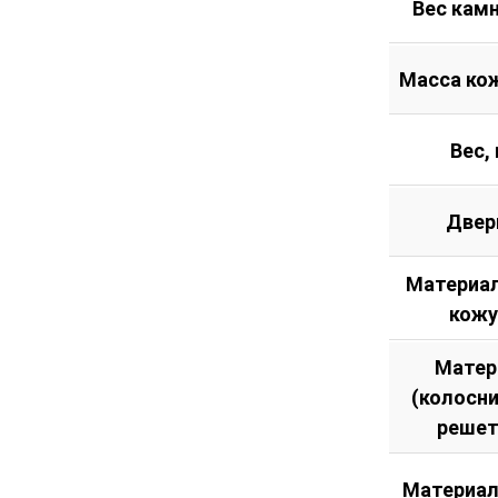
Вес камн
Масса кож
Вес, 
Двер
Материал
кожу
Матер
(колосн
решет
Материал