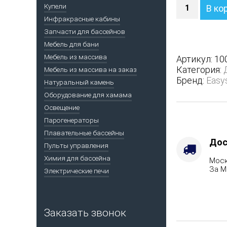
Количество
Купели
В ко
Печь
Инфракрасные кабины
Анапа
Запчасти для бассейнов
в
полноценн
Мебель для бани
кожухе
Мебель из массива
Артикул:
10
-
Категория:
Мебель из массива на заказ
Варианты
Бренд:
Easy
Натуральный камень
кожуха
Оборудование для хамама
-
Талькохлор
Освещение
Защита
Парогенераторы
топки
Плавательные бассейны
-
Дос
Пульты управления
Защ.
Химия для бассейна
Моск
экраны,
За М
Электрические печи
Марка
стали
-
AISI
Заказать звонок
430,
Вид