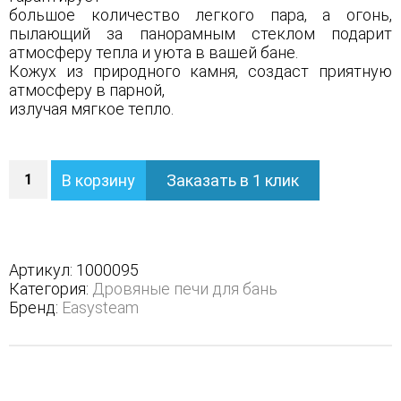
большое количество легкого пара, а огонь,
пылающий за панорамным стеклом подарит
атмосферу тепла и уюта в вашей бане.
Кожух из природного камня, создаст приятную
атмосферу в парной,
излучая мягкое тепло.
Количество
В корзину
Заказать в 1 клик
Печь
Анапа
в
полноценном
кожухе
Артикул:
1000095
-
Категория:
Дровяные печи для бань
Варианты
Бренд:
Easysteam
кожуха
-
Змеевик,
Защита
топки