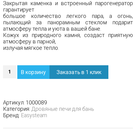
Закрытая каменка и встроенный парогенератор
гарантирует
большое количество легкого пара, а огонь,
пылающий за панорамным стеклом подарит
атмосферу тепла и уюта в вашей бане.
Кожух из природного камня, создаст приятную
атмосферу в парной,
излучая мягкое тепло.
Количество
В корзину
Заказать в 1 клик
Печь
Анапа
в
полноценном
кожухе
Артикул:
1000089
-
Категория:
Дровяные печи для бань
Варианты
Бренд:
Easysteam
кожуха
-
Змеевик,