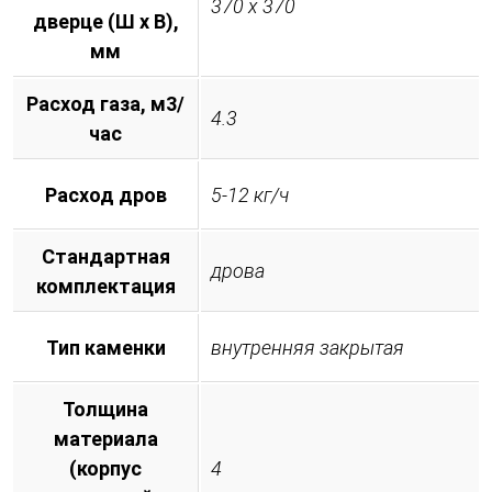
370 х 370
дверце (Ш х В),
мм
Расход газа, м3/
4.3
час
Расход дров
5-12 кг/ч
Стандартная
дрова
комплектация
Тип каменки
внутренняя закрытая
Толщина
материала
(корпус
4