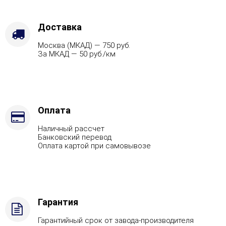
Защита
топки
-
Доставка
Защ.
Москва (МКАД) — 750 руб.
экраны,
За МКАД — 50 руб./км
Марка
стали
-
AISI
321,
Вид
Оплата
топлива
Наличный рассчет
-
Банковский перевод
Дрова
Оплата картой при самовывозе
Стандартная
комплектация
Гарантия
Гарантийный срок от завода-производителя