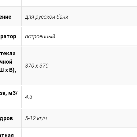
ение
для русской бани
ератор
встроенный
стекла
очной
370 х 370
 х В),
за, м3/
4.3
с
 дров
5-12 кг/ч
ртная