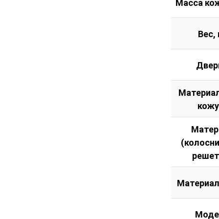
Масса кож
Вес, 
Двер
Материал
кожу
Матер
(колосн
решет
Материал
Моде