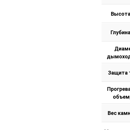
Высота
Глубин
Диам
дымоход
Защита 
Прогрев
объем
Вес камн