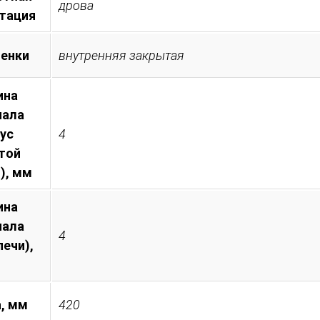
дрова
тация
менки
внутренняя закрытая
ина
иала
пус
4
той
), мм
ина
иала
4
печи),
, мм
420