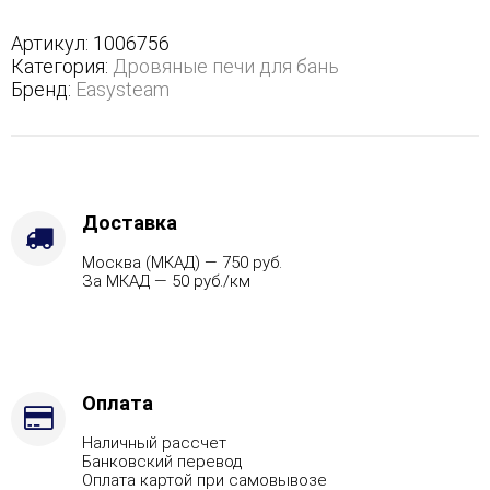
трехстороннем
кожухе
Артикул:
1006756
с
Категория:
Дровяные печи для бань
боковым
Бренд:
Easysteam
подключением
-
Марка
стали
-
AISI
Доставка
430,
Москва (МКАД) — 750 руб.
Варианты
За МКАД — 50 руб./км
кожуха
-
Пироксенит,
Вид
топлива
-
Оплата
Газ
Наличный рассчет
Комплектация
Банковский перевод
с
Оплата картой при самовывозе