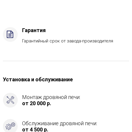
САБК-40,
Защита
топки
-
Футеровка,
Гарантия
Боковое
подключение
Гарантийный срок от завода-производителя
дымохода
-
Сзади
Установка и обслуживание
Монтаж дровяной печи:
от 20 000 р.
Обслуживание дровяной печи:
от 4 500 р.