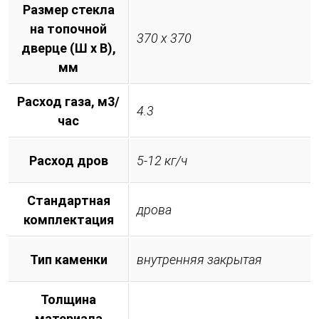
Размер стекла
на топочной
370 х 370
дверце (Ш х В),
мм
Расход газа, м3/
4.3
час
Расход дров
5-12 кг/ч
Стандартная
дрова
комплектация
Тип каменки
внутренняя закрытая
Толщина
материала